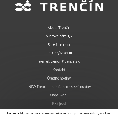
Mesto Trenčín
Mierové nám. 1/2
911 64 Trenčín
tel: 032/6504 111
e-mail: trencin@trencin.sk
Kontakt
Úradné hodiny
INFO Trenčín – oficiálne mestské noviny
Mapa webu
RSS feed
Nastavenie cookies
Na prevádzkovanie webu a analýzu návštevnosti používame súbory cookies.