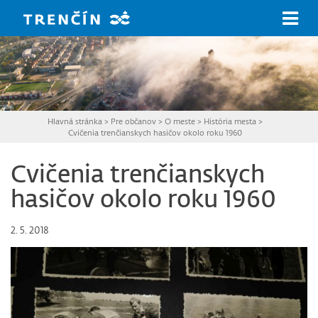
Prejsť na hlavný obsah
Hlavná stránka
>
Pre občanov
>
O meste
>
História mesta
>
Cvičenia trenčianskych hasičov okolo roku 1960
Cvičenia trenčianskych
hasičov okolo roku 1960
2. 5. 2018