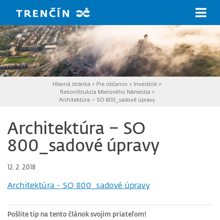
Prejsť na hlavný obsah
Hlavná stránka
>
Pre občanov
>
Investície
>
Rekonštrukcia Mierového Námestia
>
Architektúra – SO 800_sadové úpravy
Architektúra – SO
800_sadové úpravy
12. 2. 2018
Architektúra - SO 800_sadové úpravy
Pošlite tip na tento článok svojim priateľom!