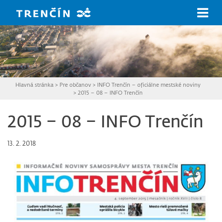
Prejsť na hlavný obsah
Hlavná stránka
>
Pre občanov
>
INFO Trenčín – oficiálne mestské noviny
>
2015 – 08 – INFO Trenčín
2015 – 08 – INFO Trenčín
13. 2. 2018