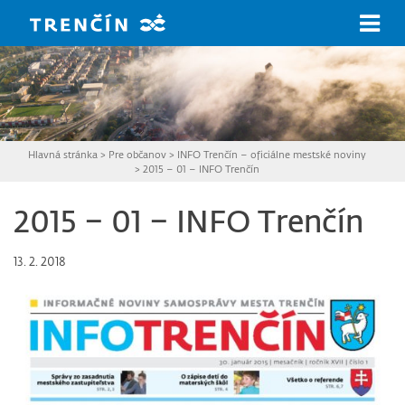
Prejsť na hlavný obsah
Hlavná stránka
>
Pre občanov
>
INFO Trenčín – oficiálne mestské noviny
>
2015 – 01 – INFO Trenčín
2015 – 01 – INFO Trenčín
13. 2. 2018