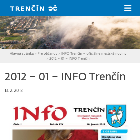
Prejsť na hlavný obsah
Hlavná stránka
>
Pre občanov
>
INFO Trenčín – oficiálne mestské noviny
>
2012 – 01 – INFO Trenčín
2012 – 01 – INFO Trenčín
13. 2. 2018