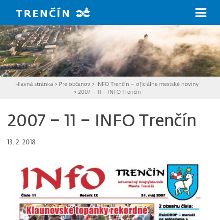
Prejsť na hlavný obsah
Hlavná stránka
>
Pre občanov
>
INFO Trenčín – oficiálne mestské noviny
>
2007 – 11 – INFO Trenčín
2007 – 11 – INFO Trenčín
13. 2. 2018