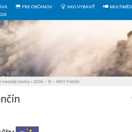
ÁVA
PRE OBČANOV
AKO VYBAVIŤ
MULTIMÉD
026
ne mestské noviny
>
2006 – 10 – INFO Trenčín
enčín