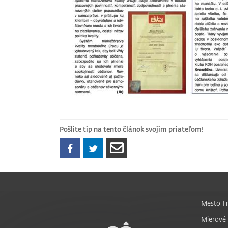
Pošlite tip na tento článok svojim priateľom!
Mesto Tr
Mierové 