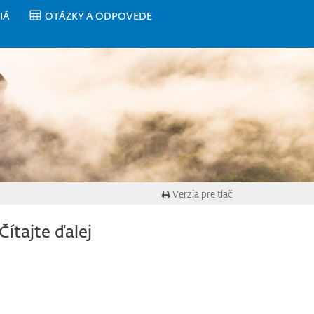
IÁ
OTÁZKY A ODPOVEDE
Verzia pre tlač
Čítajte ďalej