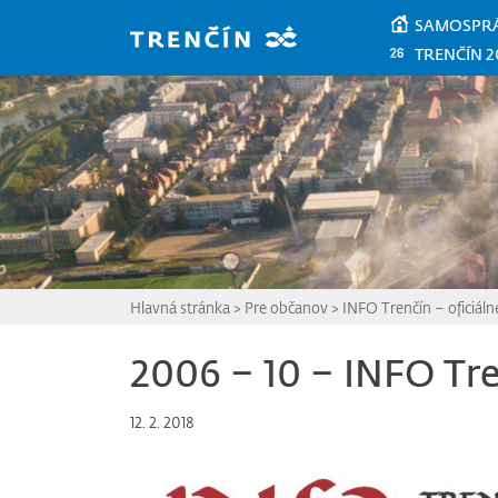
Prejsť na hlavný obsah
SAMOSPR
TRENČÍN 2
Hlavná stránka
>
Pre občanov
>
INFO Trenčín – oficiál
2006 – 10 – INFO Tr
12. 2. 2018