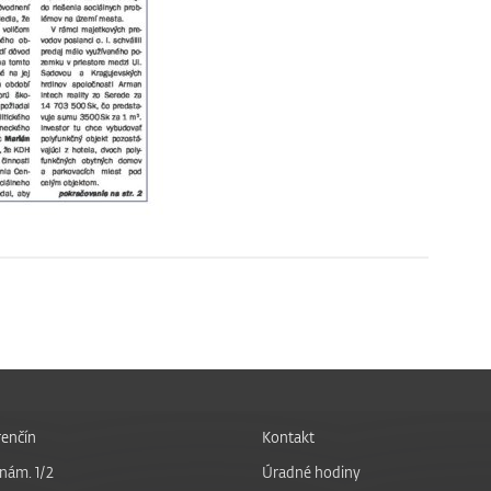
enčín
Kontakt
nám. 1/2
Úradné hodiny