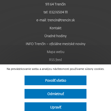
911 64 Trenčín
tel: 032/6504 111
e-mail: trencin@trencin.sk
Kontakt
Úradné hodiny
INFO Trenčín – oficiálne mestské noviny
Mapa webu
RSS feed
Nastavenie cookies
Na prevádzkovanie webu a analýzu návštevnosti používame súbory cookies.
Facebook
Povoliť všetko
YouTube
Instagram
Odmietnuť
Vyhlásenie o prístupnosti
Upraviť