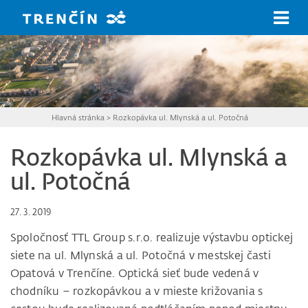
Prejsť na hlavný obsah
Hlavná stránka
>
Rozkopávka ul. Mlynská a ul. Potočná
Rozkopávka ul. Mlynská a
ul. Potočná
27. 3. 2019
Spoločnosť TTL Group s.r.o. realizuje výstavbu optickej
siete na ul. Mlynská a ul. Potočná v mestskej časti
Opatová v Trenčíne. Optická sieť bude vedená v
chodníku – rozkopávkou a v mieste križovania s