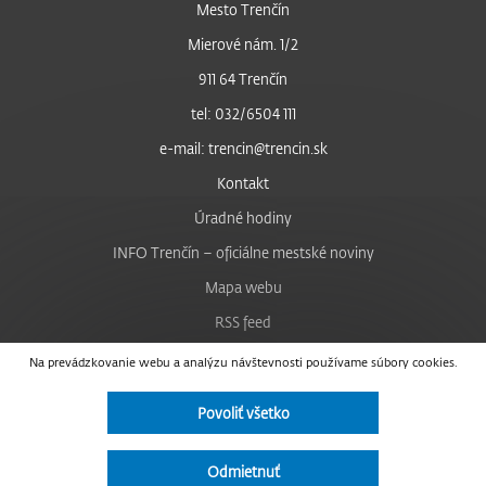
Mesto Trenčín
Mierové nám. 1/2
911 64 Trenčín
tel: 032/6504 111
e-mail: trencin@trencin.sk
Kontakt
Úradné hodiny
INFO Trenčín – oficiálne mestské noviny
Mapa webu
RSS feed
Nastavenie cookies
Na prevádzkovanie webu a analýzu návštevnosti používame súbory cookies.
Facebook
Povoliť všetko
YouTube
Instagram
Odmietnuť