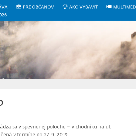
ÁVA
PRE OBČANOV
AKO VYBAVIŤ
MULTIMÉD
026
o
ádza sa v spevnenej poloche – v chodníku na ul.
ená v termíne do 27. 9. 2019.