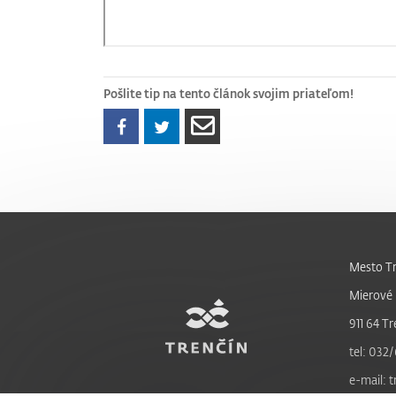
Pošlite tip na tento článok svojim priateľom!
Mesto Tr
Mierové 
911 64 Tr
tel: 032/
e-mail: 