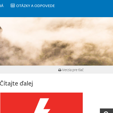
IÁ
OTÁZKY A ODPOVEDE
Verzia pre tlač
Čítajte ďalej