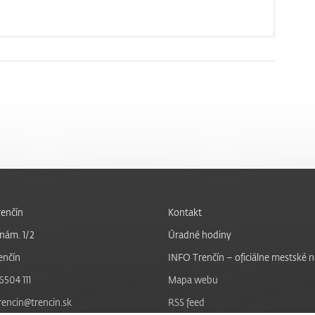
enčín
Kontakt
nám. 1/2
Úradné hodiny
enčín
INFO Trenčín – oficiálne mestské 
6504 111
Mapa webu
trencin@trencin.sk
RSS feed