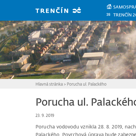
Prejsť na hlavný obsah
SAMOSPR
TRENČÍN 2
Hlavná stránka
>
Porucha ul. Palackého
Porucha ul. Palackéh
23. 9. 2019
Porucha vodovodu vznikla 28. 8. 2019, nach
Palackého. Povrchová úprava bude zabezpeč