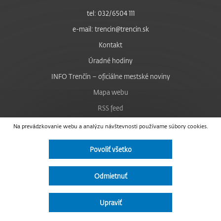
tel: 032/6504 111
e-mail: trencin@trencin.sk
Kontakt
Úradné hodiny
INFO Trenčín – oficiálne mestské noviny
Mapa webu
RSS feed
Nastavenie cookies
Na prevádzkovanie webu a analýzu návštevnosti používame súbory cookies.
Facebook
Povoliť všetko
YouTube
Instagram
Odmietnuť
Vyhlásenie o prístupnosti
Upraviť