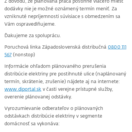
Z dôvodu, že plánovaná práca postihne viacero miest
dodávky nie je možné oznámený termín meniť. Za
vzniknuté nepríjemnosti súvisiace s obmedzením sa
Vám ospravedlňujeme.
Ďakujeme za spoluprácu.
Poruchová linka Západoslovenská distribučná
0800 111
567
(nonstop)
Informácie ohľadom plánovaného prerušenia
distribúcie elektriny pre postihnuté ulice (naplánovaný
termín, skrátenie, zrušenie) nájdete aj na internete:
www.diportal.sk
v časti verejne prístupné služby,
overenie plánovanej odstávky.
Vyrozumievanie odberateľov o plánovaných
odstávkach distribúcie elektriny v segmente
domácnosť sa vykonáva: