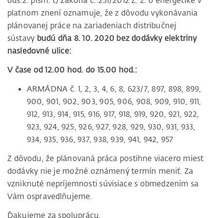
ods.2. písm. t) zákona č. 251/2012 Z. z. o energetike v
platnom znení oznamuje, že z dôvodu vykonávania
plánovanej práce na zariadeniach distribučnej
sústavy
budú dňa 8. 10. 2020 bez dodávky elektriny
nasledovné ulice:
V čase od 12.00 hod. do 15.00 hod.:
ARMÁDNA č. 1, 2, 3, 4, 6, 8, 623/7, 897, 898, 899,
900, 901, 902, 903, 905, 906, 908, 909, 910, 911,
912, 913, 914, 915, 916, 917, 918, 919, 920, 921, 922,
923, 924, 925, 926, 927, 928, 929, 930, 931, 933,
934, 935, 936, 937, 938, 939, 941, 942, 957
Z dôvodu, že plánovaná práca postihne viacero miest
dodávky nie je možné oznámený termín meniť. Za
vzniknuté nepríjemnosti súvisiace s obmedzením sa
Vám ospravedlňujeme.
Ďakujeme za spoluprácu.