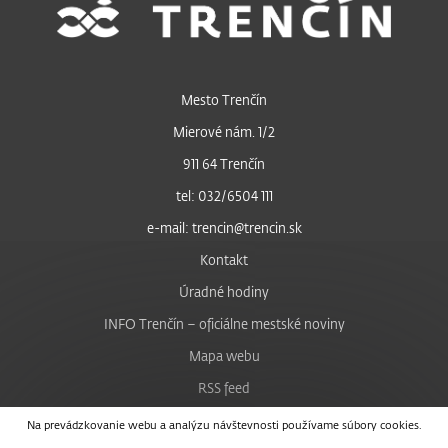
Mesto Trenčín
Mierové nám. 1/2
911 64 Trenčín
tel: 032/6504 111
e-mail: trencin@trencin.sk
Kontakt
Úradné hodiny
INFO Trenčín – oficiálne mestské noviny
Mapa webu
RSS feed
Nastavenie cookies
Na prevádzkovanie webu a analýzu návštevnosti používame súbory cookies.