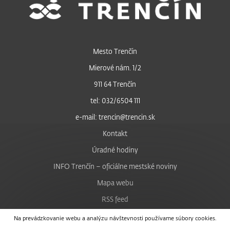
Mesto Trenčín
Mierové nám. 1/2
911 64 Trenčín
tel: 032/6504 111
e-mail: trencin@trencin.sk
Kontakt
Úradné hodiny
INFO Trenčín – oficiálne mestské noviny
Mapa webu
RSS feed
Nastavenie cookies
Na prevádzkovanie webu a analýzu návštevnosti používame súbory cookies.