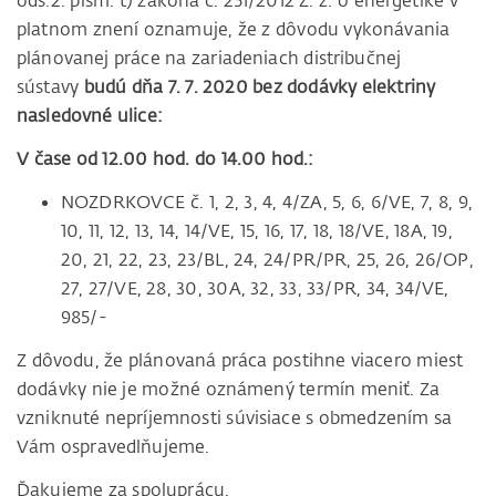
ods.2. písm. t) zákona č. 251/2012 Z. z. o energetike v
platnom znení oznamuje, že z dôvodu vykonávania
plánovanej práce na zariadeniach distribučnej
sústavy
budú dňa 7. 7. 2020 bez dodávky elektriny
nasledovné ulice:
V čase od 12.00 hod. do 14.00 hod.:
NOZDRKOVCE č. 1, 2, 3, 4, 4/ZA, 5, 6, 6/VE, 7, 8, 9,
10, 11, 12, 13, 14, 14/VE, 15, 16, 17, 18, 18/VE, 18A, 19,
20, 21, 22, 23, 23/BL, 24, 24/PR/PR, 25, 26, 26/OP,
27, 27/VE, 28, 30, 30A, 32, 33, 33/PR, 34, 34/VE,
985/-
Z dôvodu, že plánovaná práca postihne viacero miest
dodávky nie je možné oznámený termín meniť. Za
vzniknuté nepríjemnosti súvisiace s obmedzením sa
Vám ospravedlňujeme.
Ďakujeme za spoluprácu.