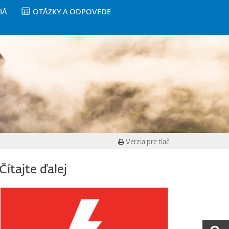
IÁ
OTÁZKY A ODPOVEDE
Verzia pre tlač
Čítajte ďalej