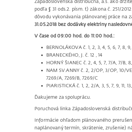
Západoslovenská distribučná, a.s. ako držit
podľa § 31 ods.2. písm. t) zákona č. 251/201
dôvodu vykonávania plánovanej práce na zar
31.05.2018 bez dodávky elektriny nasledovné
V čase od 09:00 hod. do 11:00 hod.:
BERNOLÁKOVA č. 1, 2, 3, 4, 5, 6, 7, 8, 9, 
BRANECKÉHO, J. č. 12 , 14
HORNÝ ŠIANEC č. 2, 4, 5, 7, 7/A, 7/B, 8, 1
NAM SV.ANNY č. 2, 2/OP, 3/OP, 10/VE , 12
7269/A, 7269/B, 7269/C
PIARISTICKÁ č. 1, 2, 2/A, 3, 5, 7, 9, 11, 13,
Ďakujeme za spoluprácu.
Poruchová linka Západoslovenská distribu
Informácie ohľadom plánovaného prerušenia 
naplánovaný termín, skrátenie, zrušenie) ná