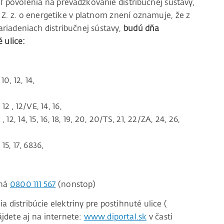
eľ povolenia na prevádzkovanie distribučnej sústavy,
2 Z. z. o energetike v platnom znení oznamuje, že z
iadeniach distribučnej sústavy,
budú dňa
 ulice:
10, 12, 14,
2 , 12/VE, 14, 16,
, 14, 15, 16, 18, 19, 20, 20/TS, 21, 22/ZA, 24, 26,
 15, 17, 6836,
čná
0800 111 567
(nonstop)
distribúcie elektriny pre postihnuté ulice (
jdete aj na internete:
www.diportal.sk
v časti