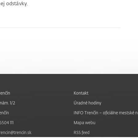
ej odstávky.
enčín
Kontakt
nám. 1/2
Úradné hodiny
enčín
INFO Trenčín – oficiálne mestské 
6504 111
Mapa webu
trencin@trencin.sk
RSS feed