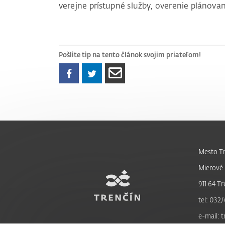
verejne prístupné služby, overenie plánovan
Pošlite tip na tento článok svojim priateľom!
Mesto Tr
Mierové 
911 64 Tr
tel: 032/
e-mail: 