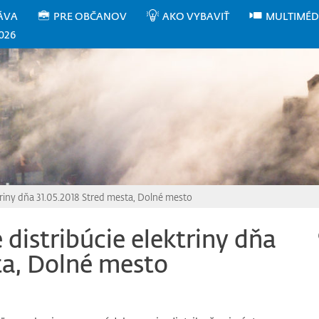
ÁVA
PRE OBČANOV
AKO VYBAVIŤ
MULTIMÉD
026
triny dňa 31.05.2018 Stred mesta, Dolné mesto
distribúcie elektriny dňa
ta, Dolné mesto