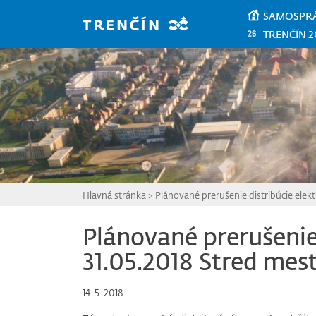
Prejsť na hlavný obsah
SAMOSPR
TRENČÍN 2
Hlavná stránka
>
Plánované prerušenie distribúcie elek
Plánované prerušenie 
31.05.2018 Stred mes
14. 5. 2018