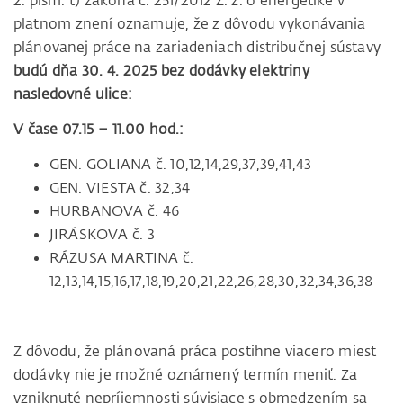
2. písm. t) zákona č. 251/2012 Z. z. o energetike v
platnom znení oznamuje, že z dôvodu vykonávania
plánovanej práce na zariadeniach distribučnej sústavy
budú dňa 30. 4. 2025 bez dodávky elektriny
nasledovné ulice:
V čase 07.15 – 11.00 hod.:
GEN. GOLIANA č. 10,12,14,29,37,39,41,43
GEN. VIESTA č. 32,34
HURBANOVA č. 46
JIRÁSKOVA č. 3
RÁZUSA MARTINA č.
12,13,14,15,16,17,18,19,20,21,22,26,28,30,32,34,36,38
Z dôvodu, že plánovaná práca postihne viacero miest
dodávky nie je možné oznámený termín meniť. Za
vzniknuté nepríjemnosti súvisiace s obmedzením sa