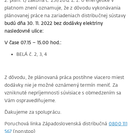
2. písm. t) zákona č. 251/2012 Z. z. o energetike v
platnom znení oznamuje, že z dôvodu vykonávania
plánovanej práce na zariadeniach distribučnej sústavy
budú dňa 30. 11. 2022 bez dodávky elektriny
nasledovné ulice:
V čase 07.15 – 15.00 hod.:
BELÁ č. 2, 3, 4
Z dôvodu, že plánovaná práca postihne viacero miest
dodávky nie je možné oznámený termín meniť. Za
vzniknuté nepríjemnosti súvisiace s obmedzením sa
Vám ospravedlňujeme.
Ďakujeme za spoluprácu.
Poruchová linka Západoslovenská distribučná
0800 111
567
(nonstop)