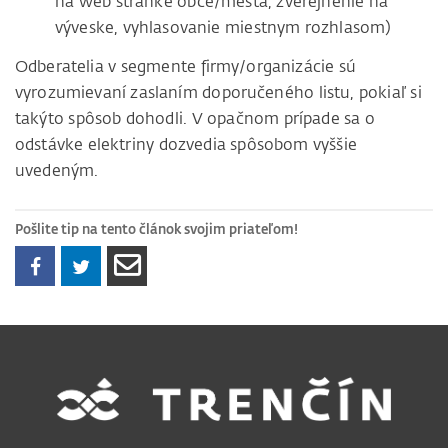
na web stránke obce/mesta, zverejnenie na
výveske, vyhlasovanie miestnym rozhlasom)
Odberatelia v segmente firmy/organizácie sú
vyrozumievaní zaslaním doporučeného listu, pokiaľ si
takýto spôsob dohodli. V opačnom prípade sa o
odstávke elektriny dozvedia spôsobom vyššie
uvedeným.
Pošlite tip na tento článok svojim priateľom!