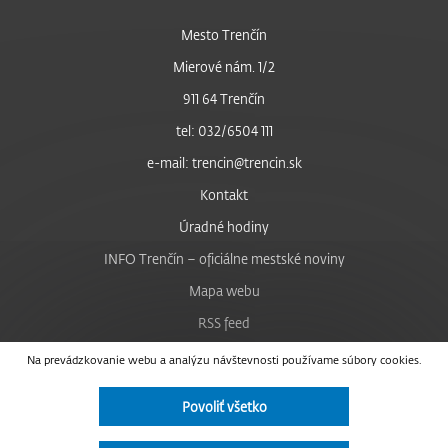
Mesto Trenčín
Mierové nám. 1/2
911 64 Trenčín
tel: 032/6504 111
e-mail: trencin@trencin.sk
Kontakt
Úradné hodiny
INFO Trenčín – oficiálne mestské noviny
Mapa webu
RSS feed
Nastavenie cookies
Na prevádzkovanie webu a analýzu návštevnosti používame súbory cookies.
Facebook
Povoliť všetko
YouTube