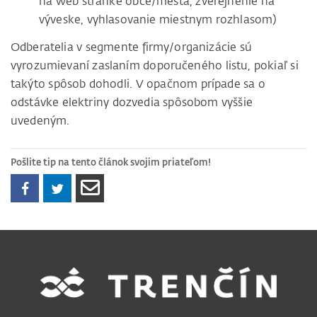
na web stránke obce/mesta, zverejnenie na
výveske, vyhlasovanie miestnym rozhlasom)
Odberatelia v segmente firmy/organizácie sú
vyrozumievaní zaslaním doporučeného listu, pokiaľ si
takýto spôsob dohodli. V opačnom prípade sa o
odstávke elektriny dozvedia spôsobom vyššie
uvedeným.
Pošlite tip na tento článok svojim priateľom!