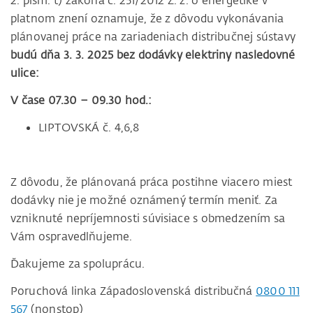
2. písm. t) zákona č. 251/2012 Z. z. o energetike v
platnom znení oznamuje, že z dôvodu vykonávania
plánovanej práce na zariadeniach distribučnej sústavy
budú dňa 3. 3. 2025 bez dodávky elektriny nasledovné
ulice:
V čase 07.30 – 09.30 hod.:
LIPTOVSKÁ č. 4,6,8
Z dôvodu, že plánovaná práca postihne viacero miest
dodávky nie je možné oznámený termín meniť. Za
vzniknuté nepríjemnosti súvisiace s obmedzením sa
Vám ospravedlňujeme.
Ďakujeme za spoluprácu.
Poruchová linka Západoslovenská distribučná
0800 111
567
(nonstop)