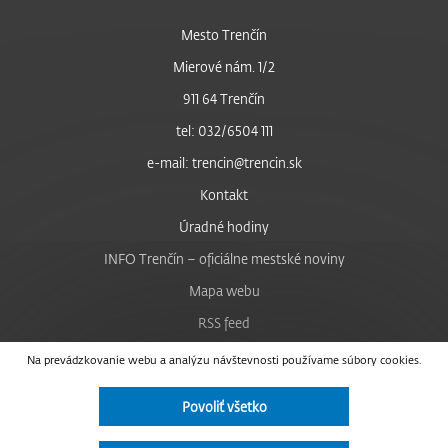
Mesto Trenčín
Mierové nám. 1/2
911 64 Trenčín
tel: 032/6504 111
e-mail: trencin@trencin.sk
Kontakt
Úradné hodiny
INFO Trenčín – oficiálne mestské noviny
Mapa webu
RSS feed
Nastavenie cookies
Na prevádzkovanie webu a analýzu návštevnosti používame súbory cookies.
Facebook
Povoliť všetko
YouTube