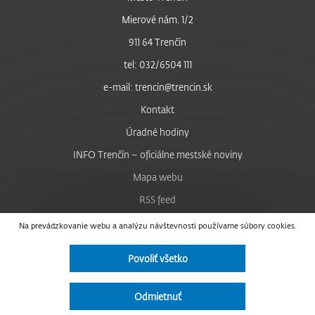
Mierové nám. 1/2
911 64 Trenčín
tel: 032/6504 111
e-mail: trencin@trencin.sk
Kontakt
Úradné hodiny
INFO Trenčín – oficiálne mestské noviny
Mapa webu
RSS feed
Nastavenie cookies
Na prevádzkovanie webu a analýzu návštevnosti používame súbory cookies.
Facebook
Povoliť všetko
YouTube
Instagram
Odmietnuť
Vyhlásenie o prístupnosti