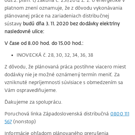
ods.2. písm. t) zákona č. 251/2012 Z. z. o energetike v
platnom znení oznamuje, že z dôvodu vykonávania
plánovanej práce na zariadeniach distribučnej
sústavy
budú dňa 3. 11. 2020 bez dodávky elektriny
nasledovné ulice:
V čase od 8.00 hod. do 15.00 hod.:
INOVECKÁ č. 28, 30, 32, 34, 36, 38
Z dôvodu, že plánovaná práca postihne viacero miest
dodávky nie je možné oznámený termín meniť. Za
vzniknuté nepríjemnosti súvisiace s obmedzením sa
Vám ospravedlňujeme.
Ďakujeme za spoluprácu.
Poruchová linka Západoslovenská distribučná
0800 111
567
(nonstop)
Informácie ohľadom plánovaného prerušenia