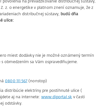
ľ povolenia na prevádzkovanie distribučnej sústavy,
2 Z. z. o energetike v platnom znení oznamuje, že z
riadeniach distribučnej sústavy,
budú dňa
é ulice:
acero miest dodávky nie je možné oznámený termín
ace s obmedzením sa Vám ospravedlňujeme.
čná
0800 111 567
(nonstop)
distribúcie elektriny pre postihnuté ulice (
jdete aj na internete:
www.diportal.sk
v časti
ej odstávky.