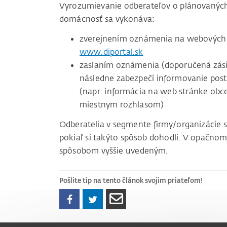
Vyrozumievanie odberateľov o plánovaných 
domácnosť sa vykonáva:
zverejnením oznámenia na webových 
www.diportal.sk
zaslaním oznámenia (doporučená zásie
následne zabezpečí informovanie pos
(napr. informácia na web stránke obc
miestnym rozhlasom)
Odberatelia v segmente firmy/organizácie 
pokiaľ si takýto spôsob dohodli. V opačnom
spôsobom vyššie uvedeným.
Pošlite tip na tento článok svojim priateľom!