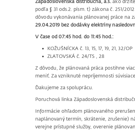
Západoslovenská distribučná, a.s.
ako držite
podľa § 31 ods.2. písm. t) zákona č. 251/201
dôvodu vykonávania plánovanej práce na za
29.04.2019 bez dodávky elektriny nasledovn
V čase od 07:45 hod. do 11:45 hod.:
KOŽUŠNÍCKA č. 13, 15, 17, 19, 21, 32/OP
ZLATOVSKÁ č. 24/TS , 28
Z dôvodu, že plánovaná práca postihne vi
meniť. Za vzniknuté nepríjemnosti súvisi
Ďakujeme za spoluprácu.
Poruchová linka Západoslovenská distribu
Informácie ohľadom plánovaného prerušenia 
naplánovaný termín, skrátenie, zrušenie) ná
verejne prístupné služby, overenie plánovan