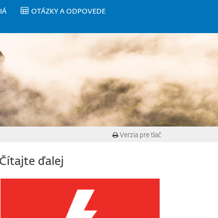
IÁ
OTÁZKY A ODPOVEDE
Verzia pre tlač
Čítajte ďalej