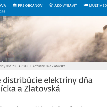
ÁVA
PRE OBČANOV
AKO VYBAVIŤ
MULTIMÉD
026
riny dňa 29.04.2019 ul. Kožušnícka a Zlatovská
distribúcie elektriny dňa
ícka a Zlatovská