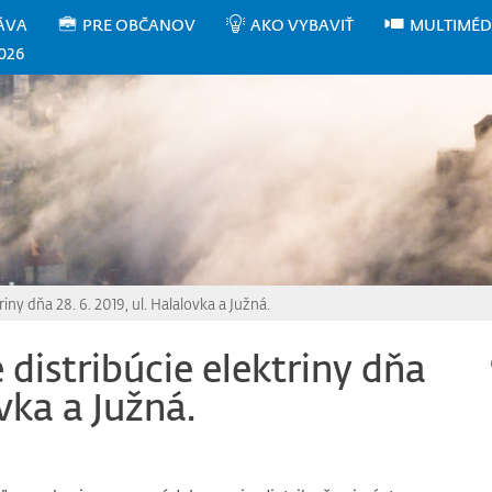
ÁVA
PRE OBČANOV
AKO VYBAVIŤ
MULTIMÉD
026
iny dňa 28. 6. 2019, ul. Halalovka a Južná.
distribúcie elektriny dňa
ovka a Južná.