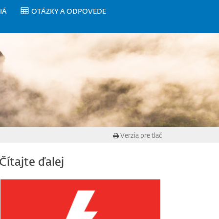
IÁ
OTÁZKY A ODPOVEDE
Verzia pre tlač
Čítajte ďalej