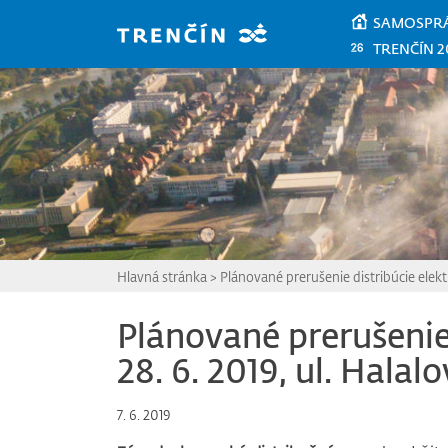
Prejsť na hlavný obsah
SAMOSPR
TRENČÍN 2
Hlavná stránka
>
Plánované prerušenie distribúcie elektr
Plánované prerušenie 
28. 6. 2019, ul. Halal
7. 6. 2019