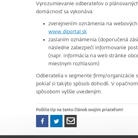
Vyrozumievanie odberateľov o plánovaných 
domácnosť sa vykonáva:
zverejnením oznámenia na webových 
www.diportal.sk
zaslaním oznámenia (doporučená zásie
následne zabezpečí informovanie pos
(napr. informácia na web stránke obc
miestnym rozhlasom)
Odberatelia v segmente firmy/organizácie 
pokiaľ si takýto spôsob dohodli. V opačnom
spôsobom vyššie uvedeným.
Pošlite tip na tento článok svojim priateľom!