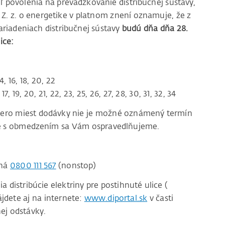
ľ povolenia na prevádzkovanie distribučnej sústavy,
2 Z. z. o energetike v platnom znení oznamuje, že z
riadeniach distribučnej sústavy
budú dňa dňa 28.
ice:
, 16, 18, 20, 22
5, 17, 19, 20, 21, 22, 23, 25, 26, 27, 28, 30, 31, 32, 34
acero miest dodávky nie je možné oznámený termín
ace s obmedzením sa Vám ospravedlňujeme.
čná
0800 111 567
(nonstop)
distribúcie elektriny pre postihnuté ulice (
jdete aj na internete:
www.diportal.sk
v časti
ej odstávky.