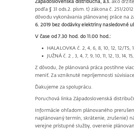
Západoslovenská distribučná, a.s.
ako držite
podľa § 31 ods.2. písm. t) zákona č. 251/201
dôvodu vykonávania plánovanej práce na za
6. 2019 bez dodávky elektriny nasledovné ul
V čase od 7.30 hod. do 11.00 hod.:
HALALOVKA č. 2, 4, 6, 8, 10, 12, 12/TS, 14
JUŽNÁ č. 2 , 3, 4, 7, 9, 10, 11, 12, 13, 14, 1
Z dôvodu, že plánovaná práca postihne vi
meniť. Za vzniknuté nepríjemnosti súvisi
Ďakujeme za spoluprácu.
Poruchová linka Západoslovenská distribu
Informácie ohľadom plánovaného prerušenia 
naplánovaný termín, skrátenie, zrušenie) ná
verejne prístupné služby, overenie plánovan