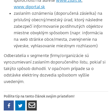
spoločnosti na adrese
www.zsdis.sk
,
www.diportal.sk
zaslaním oznámenia (doporučená zásielka) na
príslušný obecný/mestský úrad, ktorý následne
zabezpečí informovanie postihnutých objektov
miestne obvyklým spôsobom (napr. informácia
na web stránke obce/mesta, zverejnenie na
výveske, vyhlasovanie miestnym rozhlasom)
Odberatelia v segmente firmy/organizácie sú
vyrozumievaní zaslaním doporučeného listu, pokiaľ si
takýto spôsob dohodli. V opačnom prípade sa o
odstávke elektriny dozvedia spôsobom vyššie
uvedeným.
Pošlite tip na tento článok svojim priateľom!