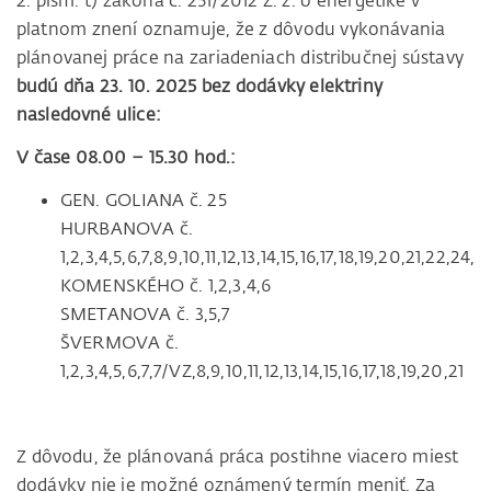
2. písm. t) zákona č. 251/2012 Z. z. o energetike v
platnom znení oznamuje, že z dôvodu vykonávania
plánovanej práce na zariadeniach distribučnej sústavy
budú dňa 23. 10. 2025 bez dodávky elektriny
nasledovné ulice:
V čase 08.00 – 15.30 hod.:
GEN. GOLIANA č. 25
HURBANOVA č.
1,2,3,4,5,6,7,8,9,10,11,12,13,14,15,16,17,18,19,20,21,22,2
KOMENSKÉHO č. 1,2,3,4,6
SMETANOVA č. 3,5,7
ŠVERMOVA č.
1,2,3,4,5,6,7,7/VZ,8,9,10,11,12,13,14,15,16,17,18,19,20,21
Z dôvodu, že plánovaná práca postihne viacero miest
dodávky nie je možné oznámený termín meniť. Za