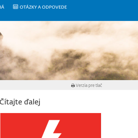
IÁ
OTÁZKY A ODPOVEDE
Verzia pre tlač
Čítajte ďalej