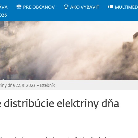
ÁVA
PRE OBČANOV
AKO VYBAVIŤ
MULTIMÉD
026
riny dňa 22. 9. 2023 – Istebník
distribúcie elektriny dňa