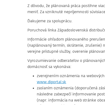
Z dôvodu, že plánovaná práca postihne vi
meniť. Za vzniknuté nepríjemnosti súvisi
Ďakujeme za spoluprácu.
Poruchová linka Západoslovenská distribu
Informácie ohľadom plánovaného prerušenia 
(naplánovaný termín, skrátenie, zrušenie) n
verejne prístupné služby, overenie plánovan
Vyrozumievanie odberateľov o plánovaných 
domácnosť sa vykonáva:
zverejnením oznámenia na webových 
www.diportal.sk
zaslaním oznámenia (doporučená zásie
následne zabezpečí informovanie pos
(napr. informácia na web stránke obc