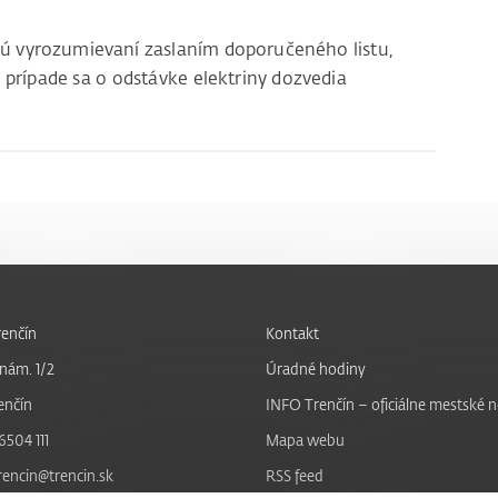
sú vyrozumievaní zaslaním doporučeného listu,
 prípade sa o odstávke elektriny dozvedia
enčín
Kontakt
nám. 1/2
Úradné hodiny
enčín
INFO Trenčín – oficiálne mestské 
6504 111
Mapa webu
trencin@trencin.sk
RSS feed