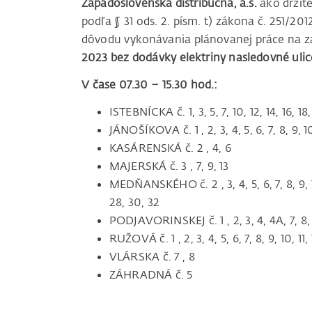
Západoslovenská distribučná, a.s.
ako držite
podľa § 31 ods. 2. písm. t) zákona č. 251/20
dôvodu vykonávania plánovanej práce na za
2023 bez dodávky elektriny nasledovné ulic
V čase 07.30 – 15.30 hod.:
ISTEBNÍCKA č. 1, 3, 5, 7, 10, 12, 14, 16, 18
JÁNOŠÍKOVA č. 1 , 2, 3, 4, 5, 6, 7, 8, 9, 10,
KASÁRENSKÁ č. 2 , 4, 6
MAJERSKÁ č. 3 , 7, 9, 13
MEDŇANSKÉHO č. 2 , 3, 4, 5, 6, 7, 8, 9, 10, 
28, 30, 32
PODJAVORINSKEJ č. 1 , 2, 3, 4, 4A, 7, 8, 9, 
RUŽOVÁ č. 1 , 2, 3, 4, 5, 6, 7, 8, 9, 10, 11, 1
VLÁRSKA č. 7 , 8
ZÁHRADNÁ č. 5