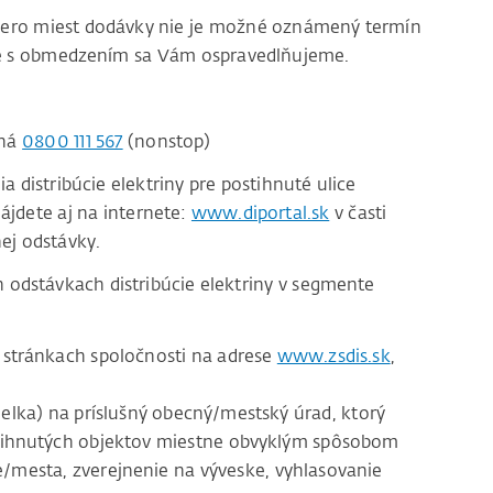
acero miest dodávky nie je možné oznámený termín
ace s obmedzením sa Vám ospravedlňujeme.
čná
0800 111 567
(nonstop)
distribúcie elektriny pre postihnuté ulice
ájdete aj na internete:
www.diportal.sk
v časti
ej odstávky.
odstávkach distribúcie elektriny v segmente
stránkach spoločnosti na adrese
www.zsdis.sk
,
lka) na príslušný obecný/mestský úrad, ktorý
tihnutých objektov miestne obvyklým spôsobom
e/mesta, zverejnenie na výveske, vyhlasovanie