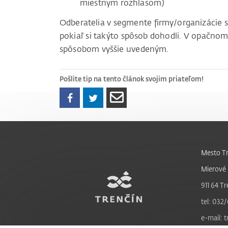
miestnym rozhlasom)
Odberatelia v segmente firmy/organizácie 
pokiaľ si takýto spôsob dohodli. V opačnom
spôsobom vyššie uvedeným.
Pošlite tip na tento článok svojim priateľom!
Mesto Tr
Mierové 
911 64 Tr
tel: 032/
e-mail: 