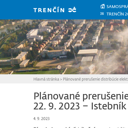
Prejsť na hlavný obsah
SAMOSPR
TRENČÍN 2
Hlavná stránka
>
Plánované prerušenie distribúcie elekt
Plánované prerušenie 
22. 9. 2023 – Istebník
4. 9. 2023