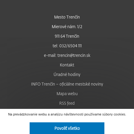
Mesto Trenčín
Mierové nám. 1/2
911 64 Trenčín
tel: 032/6504 111
e-mail: trencin@trencin.sk
Kontakt
Úradné hodiny
INFO Trenčín – oficiálne mestské noviny
Mapa webu
RSS feed
Nastavenie cookies
Na prevádzkovanie webu a analýzu návštevnosti používame súbory cookies.
Facebook
Povoliť všetko
YouTube