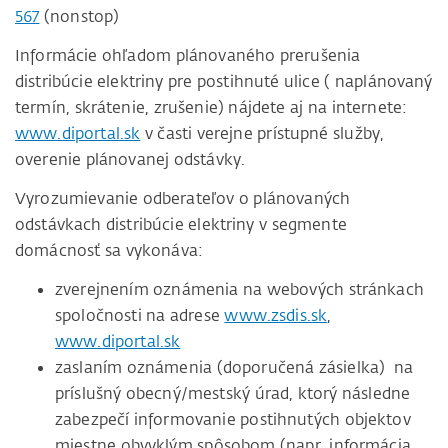
567
(nonstop)
Informácie ohľadom plánovaného prerušenia
distribúcie elektriny pre postihnuté ulice ( naplánovaný
termín, skrátenie, zrušenie) nájdete aj na internete:
www.diportal.sk
v časti verejne prístupné služby,
overenie plánovanej odstávky.
Vyrozumievanie odberateľov o plánovaných
odstávkach distribúcie elektriny v segmente
domácnosť sa vykonáva:
zverejnením oznámenia na webových stránkach
spoločnosti na adrese
www.zsdis.sk
,
www.diportal.sk
zaslaním oznámenia (doporučená zásielka) na
príslušný obecný/mestský úrad, ktorý následne
zabezpečí informovanie postihnutých objektov
miestne obvyklým spôsobom (napr. informácia