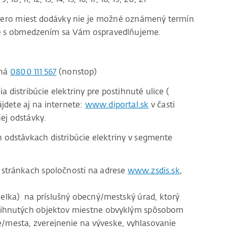
acero miest dodávky nie je možné oznámený termín
ace s obmedzením sa Vám ospravedlňujeme.
čná
0800 111 567
(nonstop)
distribúcie elektriny pre postihnuté ulice (
jdete aj na internete:
www.diportal.sk
v časti
ej odstávky.
odstávkach distribúcie elektriny v segmente
stránkach spoločnosti na adrese
www.zsdis.sk
,
lka) na príslušný obecný/mestský úrad, ktorý
tihnutých objektov miestne obvyklým spôsobom
e/mesta, zverejnenie na výveske, vyhlasovanie