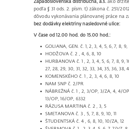
Západoslovenská distribučná, a.s.
ako držite
podľa § 31 ods. 2. písm. t) zákona č. 251/20
dôvodu vykonávania plánovanej práce na za
bez dodávky elektriny nasledovné ulice:
V čase od 12.00 hod. do 15.00 hod.:
GOLIANA, GEN. č. 1, 2, 3, 4, 5, 6, 7, 8, 9, 11
HODŽOVA č. 2 , 4, 6, 8, 10
HURBANOVA č. 1 , 2, 3, 4, 5, 6, 7, 8, 9, 10, 
27, 28, 29, 30, 31, 32, 33, 34, 35, 36, 38, 
KOMENSKÉHO č. 1 , 2, 3, 4, 6, 8, 10
NAM SNP č. 2/PR
NÁBREŽNÁ č. 1 , 2, 3/OP, 3/ZA, 4, 4/OP, 
13/OP, 16/OP, 6332
RÁZUSA MARTINA č. 2 , 3, 5
SMETANOVA č. 3 , 5, 7, 8, 9, 10, 11
ŠTUDENTSKÁ č. 4 , 6, 8, 10, 10/ZA, 12
ŠVERMOVA č. 1 , 2, 3, 4, 5, 6, 7, 7/VZ, 8, 9, 