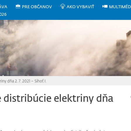
ÁVA
PRE OBČANOV
AKO VYBAVIŤ
MULTIMÉD
026
ny dňa 2. 7. 2021 – Sihoť I.
distribúcie elektriny dňa