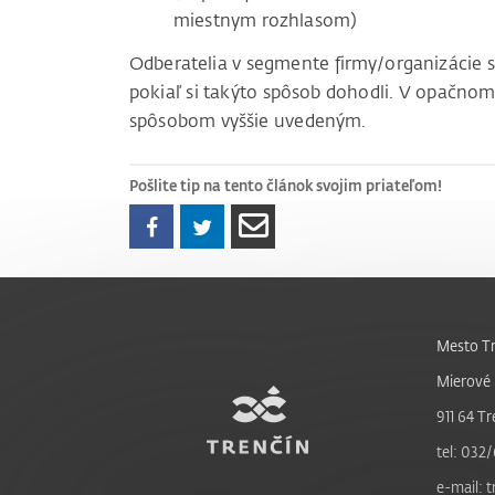
miestnym rozhlasom)
Odberatelia v segmente firmy/organizácie 
pokiaľ si takýto spôsob dohodli. V opačnom
spôsobom vyššie uvedeným.
Pošlite tip na tento článok svojim priateľom!
Mesto Tr
Mierové 
911 64 Tr
tel: 032/
e-mail: 