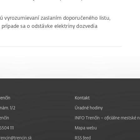
sú vyrozumievaní zaslaním doporučeného listu,
 prípade sa o odstávke elektriny dozvedia
enčín
Kontakt
nám. 1/2
Úradné hodiny
enčín
INFO Trenčín – oficiálne mestské 
6504 111
Mapa webu
trencin@trencin.sk
RSS feed