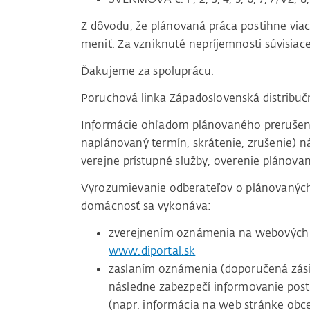
Z dôvodu, že plánovaná práca postihne vi
meniť. Za vzniknuté nepríjemnosti súvisi
Ďakujeme za spoluprácu.
Poruchová linka Západoslovenská distribu
Informácie ohľadom plánovaného prerušenia 
naplánovaný termín, skrátenie, zrušenie) ná
verejne prístupné služby, overenie plánovan
Vyrozumievanie odberateľov o plánovaných 
domácnosť sa vykonáva:
zverejnením oznámenia na webových 
www.diportal.sk
zaslaním oznámenia (doporučená zásie
následne zabezpečí informovanie pos
(napr. informácia na web stránke obc