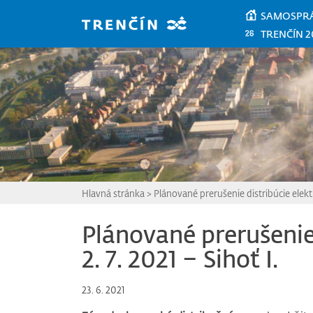
Prejsť na hlavný obsah
SAMOSPR
TRENČÍN 2
Hlavná stránka
>
Plánované prerušenie distribúcie elektri
Plánované prerušenie 
2. 7. 2021 – Sihoť I.
23. 6. 2021