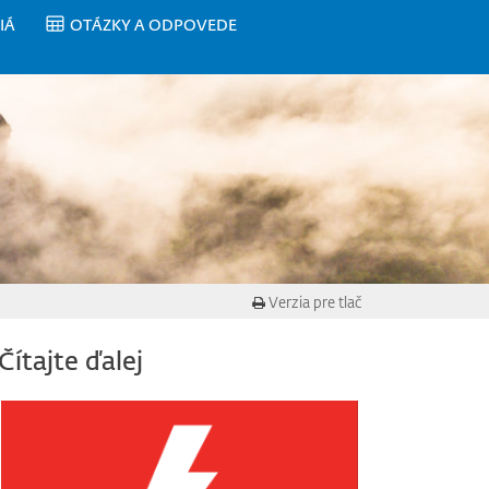
IÁ
OTÁZKY A ODPOVEDE
Verzia pre tlač
Čítajte ďalej