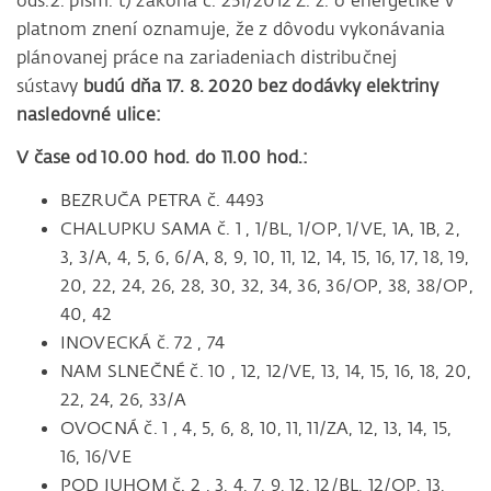
ods.2. písm. t) zákona č. 251/2012 Z. z. o energetike v
platnom znení oznamuje, že z dôvodu vykonávania
plánovanej práce na zariadeniach distribučnej
sústavy
budú dňa 17. 8. 2020 bez dodávky elektriny
nasledovné ulice:
V čase od 10.00 hod. do 11.00 hod.:
BEZRUČA PETRA č. 4493
CHALUPKU SAMA č. 1 , 1/BL, 1/OP, 1/VE, 1A, 1B, 2,
3, 3/A, 4, 5, 6, 6/A, 8, 9, 10, 11, 12, 14, 15, 16, 17, 18, 19,
20, 22, 24, 26, 28, 30, 32, 34, 36, 36/OP, 38, 38/OP,
40, 42
INOVECKÁ č. 72 , 74
NAM SLNEČNÉ č. 10 , 12, 12/VE, 13, 14, 15, 16, 18, 20,
22, 24, 26, 33/A
OVOCNÁ č. 1 , 4, 5, 6, 8, 10, 11, 11/ZA, 12, 13, 14, 15,
16, 16/VE
POD JUHOM č. 2 , 3, 4, 7, 9, 12, 12/BL, 12/OP, 13,