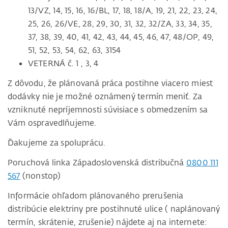
13/VZ, 14, 15, 16, 16/BL, 17, 18, 18/A, 19, 21, 22, 23, 24,
25, 26, 26/VE, 28, 29, 30, 31, 32, 32/ZA, 33, 34, 35,
37, 38, 39, 40, 41, 42, 43, 44, 45, 46, 47, 48/OP, 49,
51, 52, 53, 54, 62, 63, 3154
VETERNÁ č. 1 , 3, 4
Z dôvodu, že plánovaná práca postihne viacero miest
dodávky nie je možné oznámený termín meniť. Za
vzniknuté nepríjemnosti súvisiace s obmedzením sa
Vám ospravedlňujeme.
Ďakujeme za spoluprácu.
Poruchová linka Západoslovenská distribučná
0800 111
567
(nonstop)
Informácie ohľadom plánovaného prerušenia
distribúcie elektriny pre postihnuté ulice ( naplánovaný
termín, skrátenie, zrušenie) nájdete aj na internete: