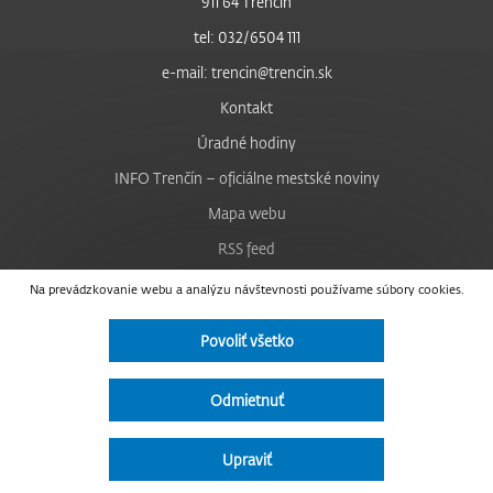
911 64 Trenčín
tel: 032/6504 111
e-mail: trencin@trencin.sk
Kontakt
Úradné hodiny
INFO Trenčín – oficiálne mestské noviny
Mapa webu
RSS feed
Nastavenie cookies
Na prevádzkovanie webu a analýzu návštevnosti používame súbory cookies.
Facebook
Povoliť všetko
YouTube
Instagram
Odmietnuť
Vyhlásenie o prístupnosti
Upraviť