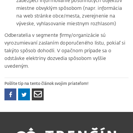
zabezpečí informovanie postihnutých objektov
miestne obvyklým spôsobom (napr. informácia
na web stránke obce/mesta, zverejnenie na
výveske, vyhlasovanie miestnym rozhlasom)
Odberatelia v segmente firmy/organizácie sú
vyrozumievaní zaslaním doporučeného listu, pokiaľ si
takýto spôsob dohodli. V opačnom prípade sa o
odstávke elektriny dozvedia spôsobom vyššie
uvedeným.
Pošlite tip na tento článok svojim priateľom!