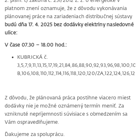
2. písm. t) zákona č. 251/2012 Z. z. o energetike v
platnom znení oznamuje, že z dôvodu vykonávania
plánovanej práce na zariadeniach distribučnej sústavy
budú dňa 17. 4. 2025 bez dodávky elektriny nasledovné
ulice:
V čase 07.30 – 18.00 hod.:
KUBRICKÁ č.
3,5,7,9,11,13,15,17,19,21,84,86,88,90,92,93,96,98,100,
B,106,108,110,112,114,116,118,120,120/ZA,122,124,126,128
Z dôvodu, že plánovaná práca postihne viacero miest
dodávky nie je možné oznámený termín meniť. Za
vzniknuté nepríjemnosti súvisiace s obmedzením sa
Vám ospravedlňujeme.
Ďakujeme za spoluprácu.