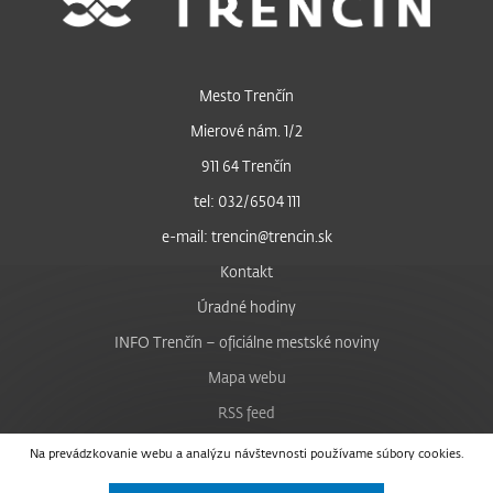
Mesto Trenčín
Mierové nám. 1/2
911 64 Trenčín
tel: 032/6504 111
e-mail: trencin@trencin.sk
Kontakt
Úradné hodiny
INFO Trenčín – oficiálne mestské noviny
Mapa webu
RSS feed
Nastavenie cookies
Na prevádzkovanie webu a analýzu návštevnosti používame súbory cookies.
Facebook