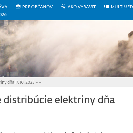
ÁVA
PRE OBČANOV
AKO VYBAVIŤ
MULTIMÉD
026
iny dňa 17. 10. 2025 – –
distribúcie elektriny dňa