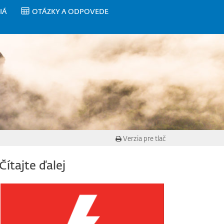
IÁ
OTÁZKY A ODPOVEDE
Verzia pre tlač
Čítajte ďalej