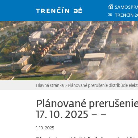
Prejsť na hlavný obsah
SAMOSPR
TRENČÍN 2
Hlavná stránka
>
Plánované prerušenie distribúcie elektr
Plánované prerušenie 
17. 10. 2025 – –
1. 10. 2025