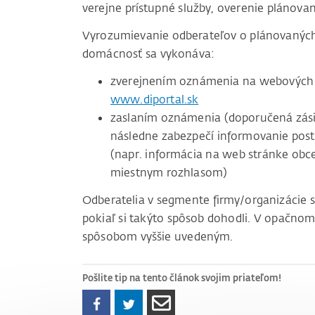
verejne prístupné služby, overenie plánovan
Vyrozumievanie odberateľov o plánovaných 
domácnosť sa vykonáva:
zverejnením oznámenia na webových 
www.diportal.sk
zaslaním oznámenia (doporučená zásie
následne zabezpečí informovanie pos
(napr. informácia na web stránke obc
miestnym rozhlasom)
Odberatelia v segmente firmy/organizácie 
pokiaľ si takýto spôsob dohodli. V opačnom
spôsobom vyššie uvedeným.
Pošlite tip na tento článok svojim priateľom!