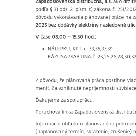
Západoslovenská distribučná, a.s.
ako držite
podľa § 31 ods. 2. písm. t) zákona č. 251/20
dôvodu vykonávania plánovanej práce na za
2025 bez dodávky elektriny nasledovné ulic
V čase 08.00 – 15.30 hod.:
NÁLEPKU, KPT. č. 33,35,37,39
RÁZUSA MARTINA č. 23,25,26,28,30,32
Z dôvodu, že plánovaná práca postihne vi
meniť. Za vzniknuté nepríjemnosti súvisi
Ďakujeme za spoluprácu.
Poruchová linka Západoslovenská distribu
Informácie ohľadom plánovaného prerušenia 
(naplánovaný termín, skrátenie, zrušenie) n