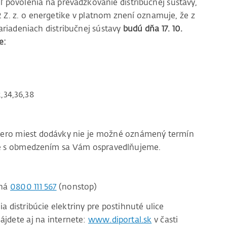
ľ povolenia na prevádzkovanie distribučnej sústavy,
12 Z. z. o energetike v platnom znení oznamuje, že z
riadeniach distribučnej sústavy
budú dňa 17. 10.
e:
,34,36,38
acero miest dodávky nie je možné oznámený termín
ace s obmedzením sa Vám ospravedlňujeme.
čná
0800 111 567
(nonstop)
distribúcie elektriny pre postihnuté ulice
ájdete aj na internete:
www.diportal.sk
v časti