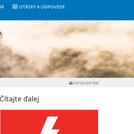
IÁ
OTÁZKY A ODPOVEDE
Verzia pre tlač
Čítajte ďalej