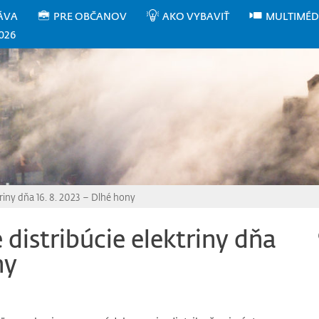
ÁVA
PRE OBČANOV
AKO VYBAVIŤ
MULTIMÉD
026
riny dňa 16. 8. 2023 – Dlhé hony
distribúcie elektriny dňa
ny