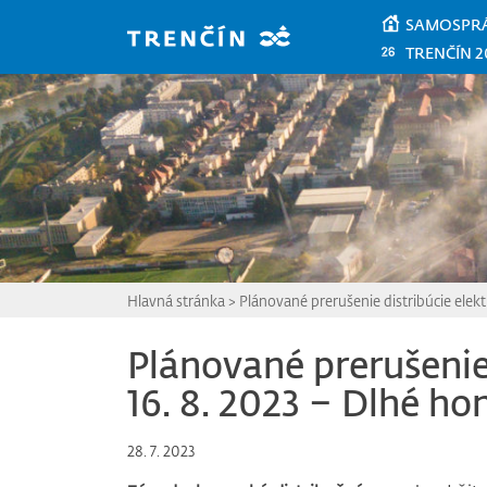
Prejsť na hlavný obsah
SAMOSPR
TRENČÍN 2
Hlavná stránka
>
Plánované prerušenie distribúcie elekt
Plánované prerušenie 
16. 8. 2023 – Dlhé ho
28. 7. 2023