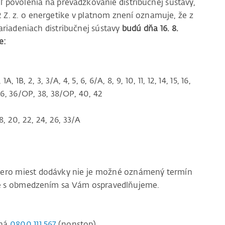
ľ povolenia na prevádzkovanie distribučnej sústavy,
12 Z. z. o energetike v platnom znení oznamuje, že z
riadeniach distribučnej sústavy
budú dňa 16. 8.
e:
B, 2, 3, 3/A, 4, 5, 6, 6/A, 8, 9, 10, 11, 12, 14, 15, 16,
, 36, 36/OP, 38, 38/OP, 40, 42
8, 20, 22, 24, 26, 33/A
acero miest dodávky nie je možné oznámený termín
ace s obmedzením sa Vám ospravedlňujeme.
čná
0800 111 567
(nonstop)