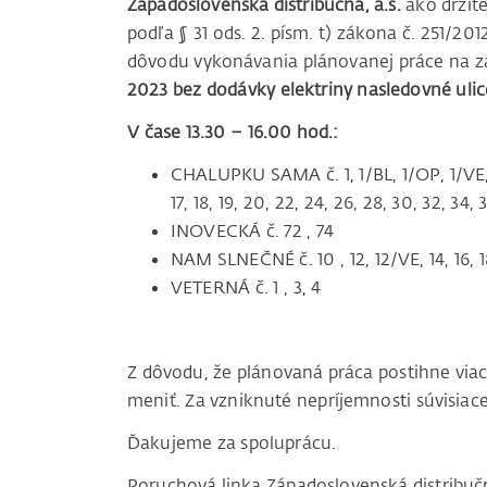
Západoslovenská distribučná, a.s.
ako držite
podľa § 31 ods. 2. písm. t) zákona č. 251/20
dôvodu vykonávania plánovanej práce na za
2023 bez dodávky elektriny nasledovné ulic
V čase 13.30 – 16.00 hod.:
CHALUPKU SAMA č. 1, 1/BL, 1/OP, 1/VE, 1A, 1
17, 18, 19, 20, 22, 24, 26, 28, 30, 32, 34
INOVECKÁ č. 72 , 74
NAM SLNEČNÉ č. 10 , 12, 12/VE, 14, 16, 1
VETERNÁ č. 1 , 3, 4
Z dôvodu, že plánovaná práca postihne vi
meniť. Za vzniknuté nepríjemnosti súvisi
Ďakujeme za spoluprácu.
Poruchová linka Západoslovenská distribu