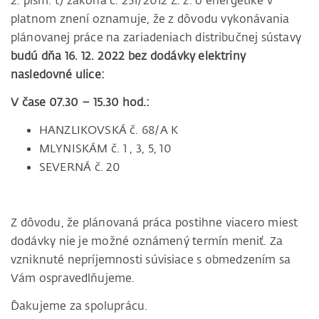
2. písm. t) zákona č. 251/2012 Z. z. o energetike v
platnom znení oznamuje, že z dôvodu vykonávania
plánovanej práce na zariadeniach distribučnej sústavy
budú dňa 16. 12. 2022 bez dodávky elektriny
nasledovné ulice:
V čase 07.30 – 15.30 hod.:
HANZLIKOVSKÁ č. 68/A K
MLYNISKÁM č. 1 , 3, 5, 10
SEVERNÁ č. 20
Z dôvodu, že plánovaná práca postihne viacero miest
dodávky nie je možné oznámený termín meniť. Za
vzniknuté nepríjemnosti súvisiace s obmedzením sa
Vám ospravedlňujeme.
Ďakujeme za spoluprácu.