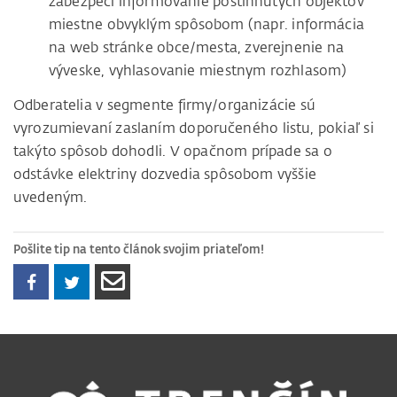
zabezpečí informovanie postihnutých objektov
miestne obvyklým spôsobom (napr. informácia
na web stránke obce/mesta, zverejnenie na
výveske, vyhlasovanie miestnym rozhlasom)
Odberatelia v segmente firmy/organizácie sú
vyrozumievaní zaslaním doporučeného listu, pokiaľ si
takýto spôsob dohodli. V opačnom prípade sa o
odstávke elektriny dozvedia spôsobom vyššie
uvedeným.
Pošlite tip na tento článok svojim priateľom!