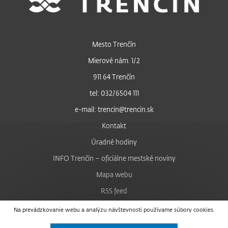
Mesto Trenčín
Mierové nám. 1/2
911 64 Trenčín
tel: 032/6504 111
e-mail: trencin@trencin.sk
Kontakt
Úradné hodiny
INFO Trenčín – oficiálne mestské noviny
Mapa webu
RSS feed
Nastavenie cookies
Na prevádzkovanie webu a analýzu návštevnosti používame súbory cookies.
Facebook