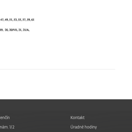
enčín
Kontakt
nám. 1/2
Úradné hodiny