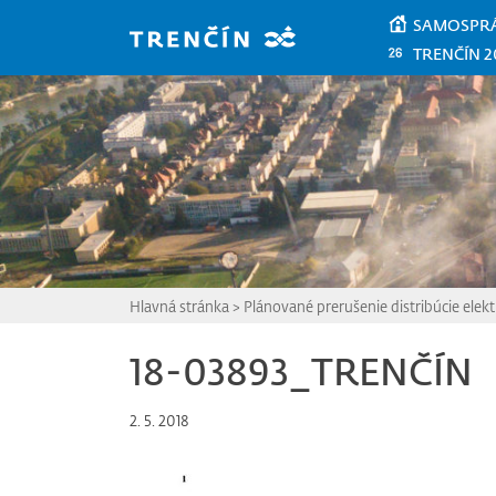
Prejsť na hlavný obsah
SAMOSPR
TRENČÍN 2
Hlavná stránka
>
Plánované prerušenie distribúcie elektr
18-03893_TRENČÍN
2. 5. 2018