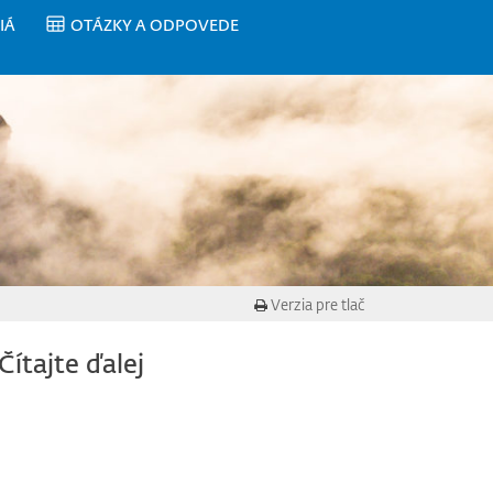
IÁ
OTÁZKY A ODPOVEDE
Verzia pre tlač
Čítajte ďalej