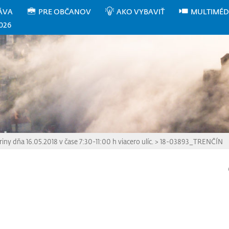
ÁVA
PRE OBČANOV
AKO VYBAVIŤ
MULTIMÉD
026
iny dňa 16.05.2018 v čase 7:30-11:00 h viacero ulíc.
>
18-03893_TRENČÍN