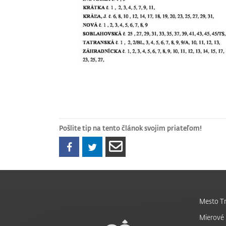
Pošlite tip na tento článok svojim priateľom!
Mesto Tr
Mierové 