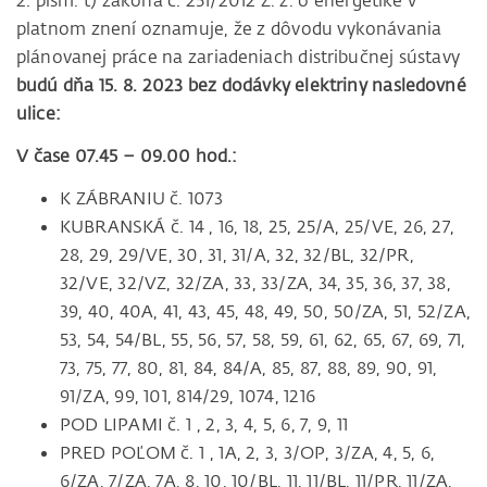
2. písm. t) zákona č. 251/2012 Z. z. o energetike v
platnom znení oznamuje, že z dôvodu vykonávania
plánovanej práce na zariadeniach distribučnej sústavy
budú dňa 15. 8. 2023 bez dodávky elektriny nasledovné
ulice:
V čase 07.45 – 09.00 hod.:
K ZÁBRANIU č. 1073
KUBRANSKÁ č. 14 , 16, 18, 25, 25/A, 25/VE, 26, 27,
28, 29, 29/VE, 30, 31, 31/A, 32, 32/BL, 32/PR,
32/VE, 32/VZ, 32/ZA, 33, 33/ZA, 34, 35, 36, 37, 38,
39, 40, 40A, 41, 43, 45, 48, 49, 50, 50/ZA, 51, 52/ZA,
53, 54, 54/BL, 55, 56, 57, 58, 59, 61, 62, 65, 67, 69, 71,
73, 75, 77, 80, 81, 84, 84/A, 85, 87, 88, 89, 90, 91,
91/ZA, 99, 101, 814/29, 1074, 1216
POD LIPAMI č. 1 , 2, 3, 4, 5, 6, 7, 9, 11
PRED POĽOM č. 1 , 1A, 2, 3, 3/OP, 3/ZA, 4, 5, 6,
6/ZA, 7/ZA, 7A, 8, 10, 10/BL, 11, 11/BL, 11/PR, 11/ZA,