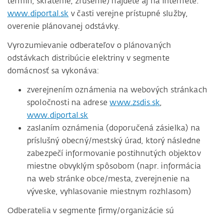
termín, skrátenie, zrušenie) nájdete aj na internete:
www.diportal.sk
v časti verejne prístupné služby,
overenie plánovanej odstávky.
Vyrozumievanie odberateľov o plánovaných
odstávkach distribúcie elektriny v segmente
domácnosť sa vykonáva:
zverejnením oznámenia na webových stránkach
spoločnosti na adrese
www.zsdis.sk
,
www.diportal.sk
zaslaním oznámenia (doporučená zásielka) na
príslušný obecný/mestský úrad, ktorý následne
zabezpečí informovanie postihnutých objektov
miestne obvyklým spôsobom (napr. informácia
na web stránke obce/mesta, zverejnenie na
výveske, vyhlasovanie miestnym rozhlasom)
Odberatelia v segmente firmy/organizácie sú