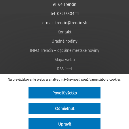
911 64 Trenčín
tel: 032/6504 111
e-mail: trencin@trencin.sk
Kontakt
Úradné hodiny
INFO Trenčín – oficiálne mestské noviny
Mapa webu
RSS feed
Nastavenie cookies
Na prevádzkovanie webu a analýzu návštevnosti používame súbory cookies.
Facebook
Povoliť všetko
YouTube
Instagram
Odmietnuť
Vyhlásenie o prístupnosti
Upraviť