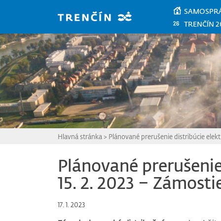
Prejsť na hlavný obsah
SAMOSPR
TRENČÍN 2
Hlavná stránka
>
Plánované prerušenie distribúcie elekt
Plánované prerušenie 
15. 2. 2023 – Zámosti
17. 1. 2023