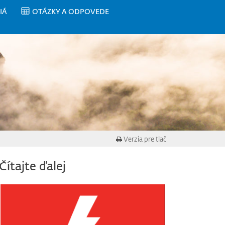
IÁ
OTÁZKY A ODPOVEDE
Verzia pre tlač
Čítajte ďalej