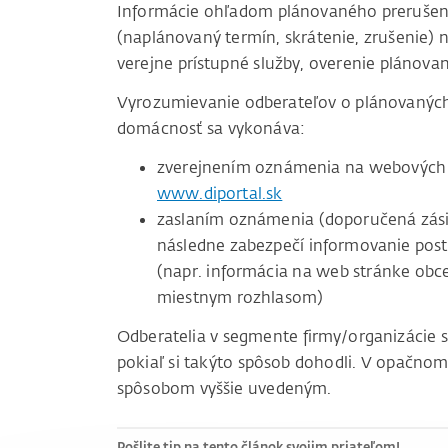
Informácie ohľadom plánovaného prerušenia 
(naplánovaný termín, skrátenie, zrušenie) n
verejne prístupné služby, overenie plánovan
Vyrozumievanie odberateľov o plánovaných 
domácnosť sa vykonáva:
zverejnením oznámenia na webových 
www.diportal.sk
zaslaním oznámenia (doporučená zásie
následne zabezpečí informovanie pos
(napr. informácia na web stránke obc
miestnym rozhlasom)
Odberatelia v segmente firmy/organizácie 
pokiaľ si takýto spôsob dohodli. V opačnom
spôsobom vyššie uvedeným.
Pošlite tip na tento článok svojim priateľom!