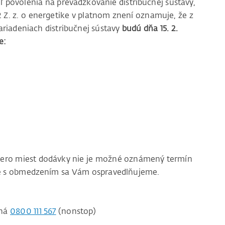
ľ povolenia na prevádzkovanie distribučnej sústavy,
12 Z. z. o energetike v platnom znení oznamuje, že z
riadeniach distribučnej sústavy
budú dňa 15. 2.
e:
acero miest dodávky nie je možné oznámený termín
ace s obmedzením sa Vám ospravedlňujeme.
čná
0800 111 567
(nonstop)