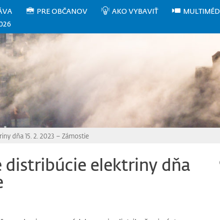
ÁVA
PRE OBČANOV
AKO VYBAVIŤ
MULTIMÉD
026
riny dňa 15. 2. 2023 – Zámostie
distribúcie elektriny dňa
e