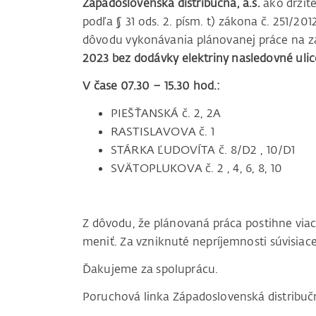
Západoslovenská distribučná, a.s.
ako držite
podľa § 31 ods. 2. písm. t) zákona č. 251/20
dôvodu vykonávania plánovanej práce na za
2023 bez dodávky elektriny nasledovné ulic
V čase 07.30 – 15.30 hod.:
PIEŠŤANSKÁ č. 2, 2A
RASTISLAVOVA č. 1
STÁRKA ĽUDOVÍTA č. 8/D2 , 10/D1
SVÄTOPLUKOVA č. 2 , 4, 6, 8, 10
Z dôvodu, že plánovaná práca postihne vi
meniť. Za vzniknuté nepríjemnosti súvisi
Ďakujeme za spoluprácu.
Poruchová linka Západoslovenská distribu