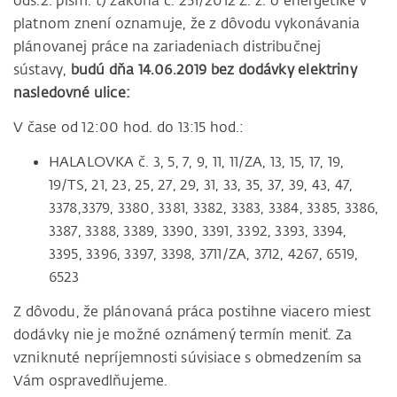
ods.2. písm. t) zákona č. 251/2012 Z. z. o energetike v
platnom znení oznamuje, že z dôvodu vykonávania
plánovanej práce na zariadeniach distribučnej
sústavy,
budú dňa 14.06.2019 bez dodávky elektriny
nasledovné ulice:
V čase od 12:00 hod. do 13:15 hod.:
HALALOVKA č. 3, 5, 7, 9, 11, 11/ZA, 13, 15, 17, 19,
19/TS, 21, 23, 25, 27, 29, 31, 33, 35, 37, 39, 43, 47,
3378,3379, 3380, 3381, 3382, 3383, 3384, 3385, 3386,
3387, 3388, 3389, 3390, 3391, 3392, 3393, 3394,
3395, 3396, 3397, 3398, 3711/ZA, 3712, 4267, 6519,
6523
Z dôvodu, že plánovaná práca postihne viacero miest
dodávky nie je možné oznámený termín meniť. Za
vzniknuté nepríjemnosti súvisiace s obmedzením sa
Vám ospravedlňujeme.