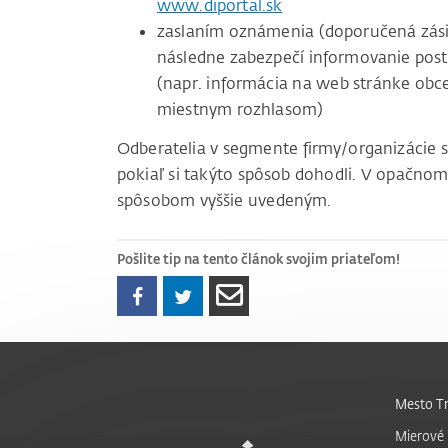
www.diportal.sk
zaslaním oznámenia (doporučená zásie
následne zabezpečí informovanie pos
(napr. informácia na web stránke obc
miestnym rozhlasom)
Odberatelia v segmente firmy/organizácie 
pokiaľ si takýto spôsob dohodli. V opačnom
spôsobom vyššie uvedeným.
Pošlite tip na tento článok svojim priateľom!
Mesto Tr
Mierové 