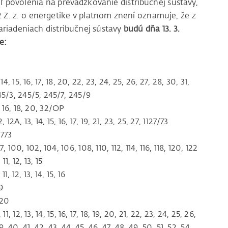
ľ povolenia na prevádzkovanie distribučnej sústavy,
12 Z. z. o energetike v platnom znení oznamuje, že z
riadeniach distribučnej sústavy
budú dňa 13. 3.
e:
14, 15, 16, 17, 18, 20, 22, 23, 24, 25, 26, 27, 28, 30, 31,
 245/3, 245/5, 245/7, 245/9
, 16, 18, 20, 32/OP
 12A, 13, 14, 15, 16, 17, 19, 21, 23, 25, 27, 1127/73
3773
 100, 102, 104, 106, 108, 110, 112, 114, 116, 118, 120, 122
11, 12, 13, 15
1, 12, 13, 14, 15, 16
9
 20
, 12, 13, 14, 15, 16, 17, 18, 19, 20, 21, 22, 23, 24, 25, 26,
39, 40, 41, 42, 43, 44, 45, 46, 47, 48, 49, 50, 51, 52, 54,