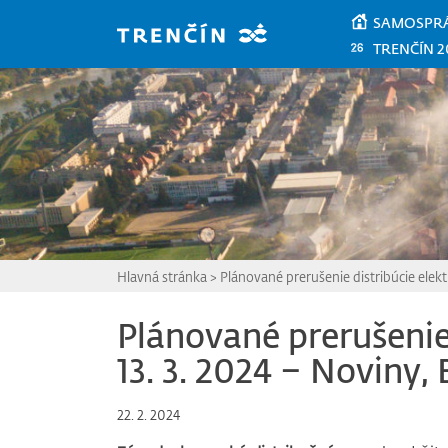
Prejsť na hlavný obsah
SAMOSPR
TRENČÍN 2
Hlavná stránka
>
Plánované prerušenie distribúcie elekt
Plánované prerušenie 
13. 3. 2024 – Noviny,
22. 2. 2024