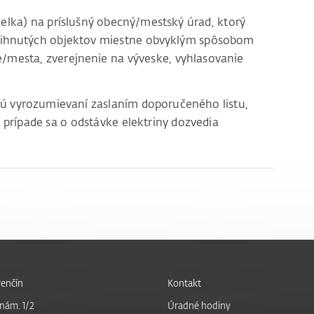
lka) na príslušný obecný/mestský úrad, ktorý
tihnutých objektov miestne obvyklým spôsobom
e/mesta, zverejnenie na výveske, vyhlasovanie
sú vyrozumievaní zaslaním doporučeného listu,
 prípade sa o odstávke elektriny dozvedia
enčín
Kontakt
nám. 1/2
Úradné hodiny