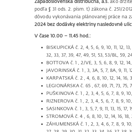
Západoslovenská distribučná, a.s.
ako držite
podľa § 31 ods. 2. písm. t) zákona č. 251/20
dôvodu vykonávania plánovanej práce na za
2024 bez dodávky elektriny nasledovné ulic
V čase 10.00 – 11.45 hod.:
BISKUPICKÁ č. 2, 4, 5, 6, 9, 10, 11, 12, 13, 
32, 33, 37, 39, 47, 49, 51, 53, 53/BL, 59,
BOTTOVA č. 1 , 2/VE, 3, 5, 6, 8, 9, 12, 14
JAVORINSKÁ č. 1 , 3, 3A, 5, 7, 8A, 9, 11, 12,
KARPATSKÁ č. 2 , 4, 6, 8, 10, 12, 14, 16, 
LEGIONÁRSKA č. 65 , 67, 69, 71, 73, 75, 77,
PUŠKINOVA č. 1 , 2, 3, 4, 5, 6, 7, 8, 9, 10, 
RIZNEROVA č. 1 , 2, 3, 4, 5, 6, 7, 8, 9, 10, 1
SASINKOVA č. 1 , 3, 5, 7, 9, 11, 13, 15, 17, 1
STROMOVÁ č. 4 , 6, 8, 10, 12, 14, 16, 18,
ZÁHUMENSKÁ č. 1 , 2, 3, 4, 6, 7, 8, 9, 10, 11
27, 28, 29, 30, 31, 32, 33, 34, 36, 37, 38, 