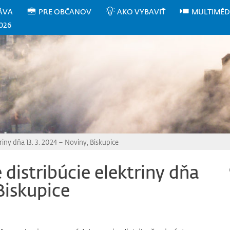
ÁVA
PRE OBČANOV
AKO VYBAVIŤ
MULTIMÉD
026
riny dňa 13. 3. 2024 – Noviny, Biskupice
distribúcie elektriny dňa
 Biskupice