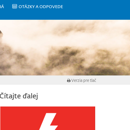
IÁ
OTÁZKY A ODPOVEDE
Verzia pre tlač
Čítajte ďalej