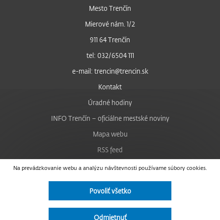
Mesto Trenčín
Mierové nám. 1/2
911 64 Trenčín
tel: 032/6504 111
e-mail: trencin@trencin.sk
Kontakt
Úradné hodiny
INFO Trenčín – oficiálne mestské noviny
Mapa webu
RSS feed
Nastavenie cookies
Na prevádzkovanie webu a analýzu návštevnosti používame súbory cookies.
Facebook
Povoliť všetko
YouTube
Instagram
Odmietnuť