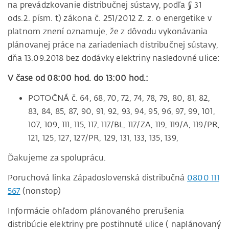
na prevádzkovanie distribučnej sústavy, podľa § 31
ods.2. písm. t) zákona č. 251/2012 Z. z. o energetike v
platnom znení oznamuje, že z dôvodu vykonávania
plánovanej práce na zariadeniach distribučnej sústavy,
dňa 13.09.2018 bez dodávky elektriny nasledovné ulice:
V čase od 08:00 hod. do 13:00 hod.:
POTOČNÁ č. 64, 68, 70, 72, 74, 78, 79, 80, 81, 82,
83, 84, 85, 87, 90, 91, 92, 93, 94, 95, 96, 97, 99, 101,
107, 109, 111, 115, 117, 117/BL, 117/ZA, 119, 119/A, 119/PR,
121, 125, 127, 127/PR, 129, 131, 133, 135, 139,
Ďakujeme za spoluprácu.
Poruchová linka Západoslovenská distribučná
0800 111
567
(nonstop)
Informácie ohľadom plánovaného prerušenia
distribúcie elektriny pre postihnuté ulice ( naplánovaný