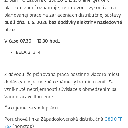
2. písm. t) zákona č. 251/2012 Z. z. o energetike v
platnom znení oznamuje, že z dôvodu vykonávania
plánovanej práce na zariadeniach distribučnej sústavy
budú dňa 11. 6. 2026 bez dodávky elektriny nasledovné
ulice:
V čase 07.30 – 12.30 hod.:
BELÁ 2, 3, 4
Z dôvodu, že plánovaná práca postihne viacero miest
dodávky nie je možné oznámený termín meniť. Za
vzniknuté nepríjemnosti súvisiace s obmedzením sa
Vám ospravedlňujeme.
Ďakujeme za spoluprácu.
Poruchová linka Západoslovenská distribučná
0800 111
567
(nonstop)