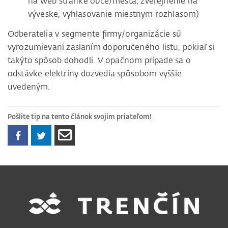
na web stránke obce/mesta, zverejnenie na
výveske, vyhlasovanie miestnym rozhlasom)
Odberatelia v segmente firmy/organizácie sú
vyrozumievaní zaslaním doporučeného listu, pokiaľ si
takýto spôsob dohodli. V opačnom prípade sa o
odstávke elektriny dozvedia spôsobom vyššie
uvedeným.
Pošlite tip na tento článok svojim priateľom!