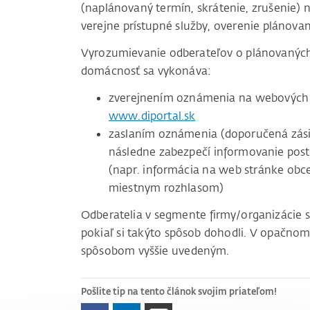
(naplánovaný termín, skrátenie, zrušenie) n
verejne prístupné služby, overenie plánovan
Vyrozumievanie odberateľov o plánovaných 
domácnosť sa vykonáva:
zverejnením oznámenia na webových 
www.diportal.sk
zaslaním oznámenia (doporučená zásie
následne zabezpečí informovanie pos
(napr. informácia na web stránke obc
miestnym rozhlasom)
Odberatelia v segmente firmy/organizácie 
pokiaľ si takýto spôsob dohodli. V opačnom
spôsobom vyššie uvedeným.
Pošlite tip na tento článok svojim priateľom!