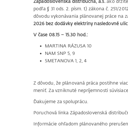
Západoslovenská distribučná, a.s.
ako držite
podľa § 31 ods. 2. písm. t) zákona č. 251/20
dôvodu vykonávania plánovanej práce na za
2026 bez dodávky elektriny nasledovné ulic
V čase 08.15 – 15.30 hod.:
MARTINA RÁZUSA 10
NAM SNP 5, 9
SMETANOVA 1, 2, 4
Z dôvodu, že plánovaná práca postihne vi
meniť. Za vzniknuté nepríjemnosti súvisi
Ďakujeme za spoluprácu.
Poruchová linka Západoslovenská distribu
Informácie ohľadom plánovaného prerušenia 