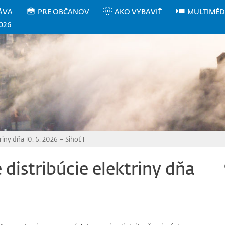
ÁVA
PRE OBČANOV
AKO VYBAVIŤ
MULTIMÉD
026
iny dňa 10. 6. 2026 – Sihoť 1
distribúcie elektriny dňa