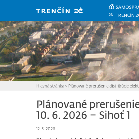
Prejsť na hlavný obsah
SAMOSPR
TRENČÍN 2
Hlavná stránka
>
Plánované prerušenie distribúcie elektr
Plánované prerušenie 
10. 6. 2026 – Sihoť 1
12. 5. 2026