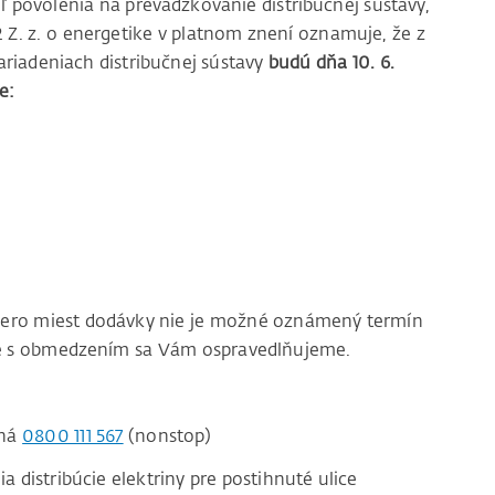
ľ povolenia na prevádzkovanie distribučnej sústavy,
12 Z. z. o energetike v platnom znení oznamuje, že z
riadeniach distribučnej sústavy
budú dňa 10. 6.
e:
acero miest dodávky nie je možné oznámený termín
ace s obmedzením sa Vám ospravedlňujeme.
čná
0800 111 567
(nonstop)
distribúcie elektriny pre postihnuté ulice