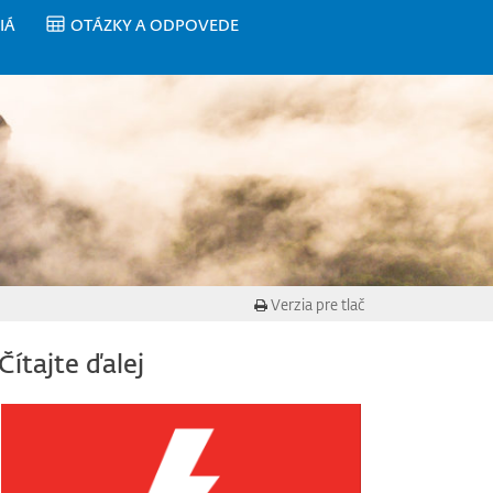
IÁ
OTÁZKY A ODPOVEDE
Verzia pre tlač
Čítajte ďalej