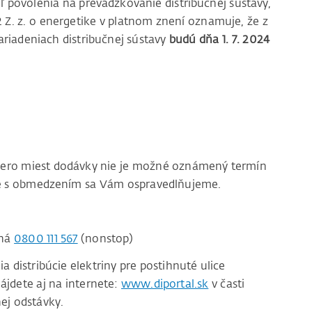
ľ povolenia na prevádzkovanie distribučnej sústavy,
12 Z. z. o energetike v platnom znení oznamuje, že z
riadeniach distribučnej sústavy
budú dňa 1. 7. 2024
acero miest dodávky nie je možné oznámený termín
ace s obmedzením sa Vám ospravedlňujeme.
čná
0800 111 567
(nonstop)
distribúcie elektriny pre postihnuté ulice
ájdete aj na internete:
www.diportal.sk
v časti
ej odstávky.