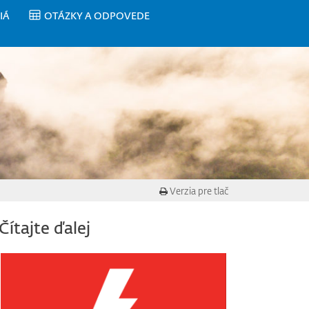
IÁ
OTÁZKY A ODPOVEDE
Verzia pre tlač
Čítajte ďalej