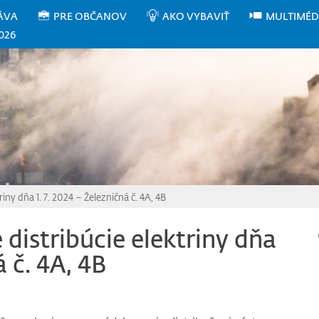
ÁVA
PRE OBČANOV
AKO VYBAVIŤ
MULTIMÉD
026
iny dňa 1. 7. 2024 – Železničná č. 4A, 4B
distribúcie elektriny dňa
á č. 4A, 4B