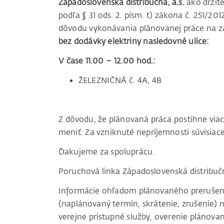
Západoslovenská distribučná, a.s.
ako držite
podľa § 31 ods. 2. písm. t) zákona č. 251/20
dôvodu vykonávania plánovanej práce na za
bez dodávky elektriny nasledovné ulice:
V čase 11.00 – 12.00 hod.:
ŽELEZNIČNÁ č. 4A, 4B
Z dôvodu, že plánovaná práca postihne vi
meniť. Za vzniknuté nepríjemnosti súvisi
Ďakujeme za spoluprácu.
Poruchová linka Západoslovenská distribu
Informácie ohľadom plánovaného prerušenia 
(naplánovaný termín, skrátenie, zrušenie) n
verejne prístupné služby, overenie plánovan