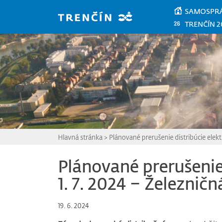
Prejsť na hlavný obsah
SAMOSPR
TRENČÍN 2
Hlavná stránka
>
Plánované prerušenie distribúcie elektr
Plánované prerušenie 
1. 7. 2024 – Železničn
19. 6. 2024