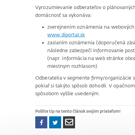
Vyrozumievanie odberateľov o plánovaných 
domácnosť sa vykonáva:
zverejnením oznámenia na webových 
www.diportal.sk
zaslaním oznámenia (doporučená zásie
následne zabezpečí informovanie pos
(napr. informácia na web stránke obc
miestnym rozhlasom)
Odberatelia v segmente firmy/organizácie 
pokiaľ si takýto spôsob dohodli. V opačnom
spôsobom vyššie uvedeným.
Pošlite tip na tento článok svojim priateľom!