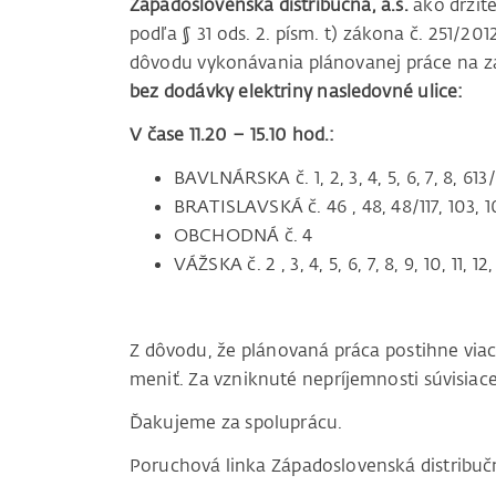
Západoslovenská distribučná, a.s.
ako držite
podľa § 31 ods. 2. písm. t) zákona č. 251/20
dôvodu vykonávania plánovanej práce na za
bez dodávky elektriny nasledovné ulice:
V čase 11.20 – 15.10 hod.:
BAVLNÁRSKA č. 1, 2, 3, 4, 5, 6, 7, 8, 613
BRATISLAVSKÁ č. 46 , 48, 48/117, 103, 10
OBCHODNÁ č. 4
VÁŽSKA č. 2 , 3, 4, 5, 6, 7, 8, 9, 10, 11, 12, 
Z dôvodu, že plánovaná práca postihne vi
meniť. Za vzniknuté nepríjemnosti súvisi
Ďakujeme za spoluprácu.
Poruchová linka Západoslovenská distribu