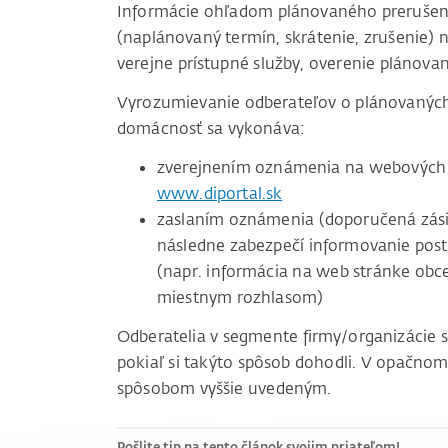
Informácie ohľadom plánovaného prerušenia 
(naplánovaný termín, skrátenie, zrušenie) n
verejne prístupné služby, overenie plánovan
Vyrozumievanie odberateľov o plánovaných 
domácnosť sa vykonáva:
zverejnením oznámenia na webových 
www.diportal.sk
zaslaním oznámenia (doporučená zásie
následne zabezpečí informovanie pos
(napr. informácia na web stránke obc
miestnym rozhlasom)
Odberatelia v segmente firmy/organizácie 
pokiaľ si takýto spôsob dohodli. V opačnom
spôsobom vyššie uvedeným.
Pošlite tip na tento článok svojim priateľom!