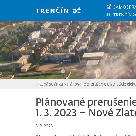
Prejsť na hlavný obsah
SAMOSPR
TRENČÍN 2
Hlavná stránka
>
Plánované prerušenie distribúcie elekt
Plánované prerušenie 
1. 3. 2023 – Nové Zla
8. 2. 2023