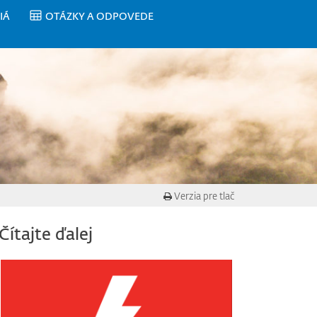
IÁ
OTÁZKY A ODPOVEDE
Verzia pre tlač
Čítajte ďalej