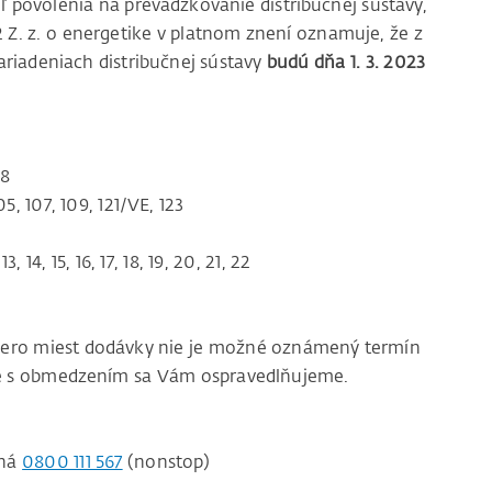
ľ povolenia na prevádzkovanie distribučnej sústavy,
12 Z. z. o energetike v platnom znení oznamuje, že z
riadeniach distribučnej sústavy
budú dňa 1. 3. 2023
/8
5, 107, 109, 121/VE, 123
13, 14, 15, 16, 17, 18, 19, 20, 21, 22
acero miest dodávky nie je možné oznámený termín
ace s obmedzením sa Vám ospravedlňujeme.
čná
0800 111 567
(nonstop)