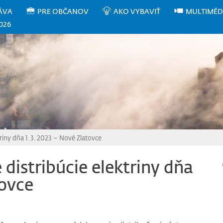
ÁVA
PRE OBČANOV
AKO VYBAVIŤ
MULTIMÉD
026
riny dňa 1. 3. 2023 – Nové Zlatovce
distribúcie elektriny dňa
tovce