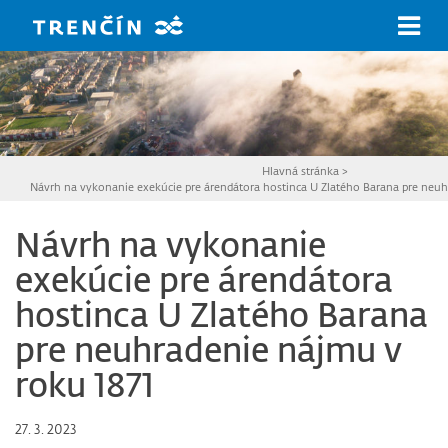
Prejsť na hlavný obsah
Hlavná stránka
>
Návrh na vykonanie exekúcie pre árendátora hostinca U Zlatého Barana pre neuh
Návrh na vykonanie
exekúcie pre árendátora
hostinca U Zlatého Barana
pre neuhradenie nájmu v
roku 1871
27. 3. 2023