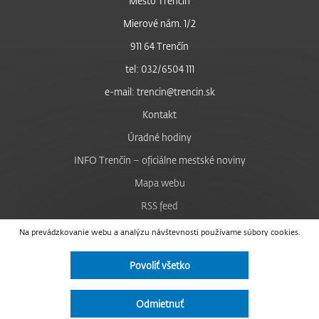
Mesto Trenčín
Mierové nám. 1/2
911 64 Trenčín
tel: 032/6504 111
e-mail: trencin@trencin.sk
Kontakt
Úradné hodiny
INFO Trenčín – oficiálne mestské noviny
Mapa webu
RSS feed
Nastavenie cookies
Na prevádzkovanie webu a analýzu návštevnosti používame súbory cookies.
Facebook
Povoliť všetko
YouTube
Instagram
Odmietnuť