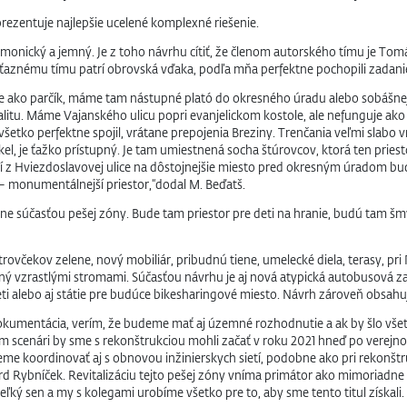
prezentuje najlepšie ucelené komplexné riešenie.
 harmonický a jemný. Je z toho návrhu cítiť, že členom autorského tímu je To
 Víťaznému tímu patrí obrovská vďaka, podľa mňa perfektne pochopili zadanie
uje ako parčík, máme tam nástupné plató do okresného úradu alebo sobášne
alitu. Máme Vajanského ulicu popri evanjelickom kostole, ale nefunguje ako
všetko perfektne spojil, vrátane prepojenia Breziny. Trenčania veľmi slab
kel, je ťažko prístupný. Je tam umiestnená socha štúrovcov, ktorá ten pri
 z Hviezdoslavovej ulice na dôstojnejšie miesto pred okresným úradom bude
 – monumentálnejší priestor,“dodal M. Beďatš.
 súčasťou pešej zóny. Bude tam priestor pre deti na hranie, budú tam šmý
trovčekov zelene, nový mobiliár, pribudnú tiene, umelecké diela, terasy, p
ený vzrastlými stromami. Súčasťou návrhu je aj nová atypická autobusová za
alebo aj státie pre budúce bikesharingové miesto. Návrh zároveň obsahuje
okumentácia, verím, že budeme mať aj územné rozhodnutie a ak by šlo vš
 scenári by sme s rekonštrukciou mohli začať v roku 2021 hneď po verejno
eme koordinovať aj s obnovou inžinierskych sietí, podobne ako pri rekonštr
 Rybníček. Revitalizáciu tejto pešej zóny vníma primátor ako mimoriadne dô
ký sen a my s kolegami urobíme všetko pre to, aby sme tento titul získali