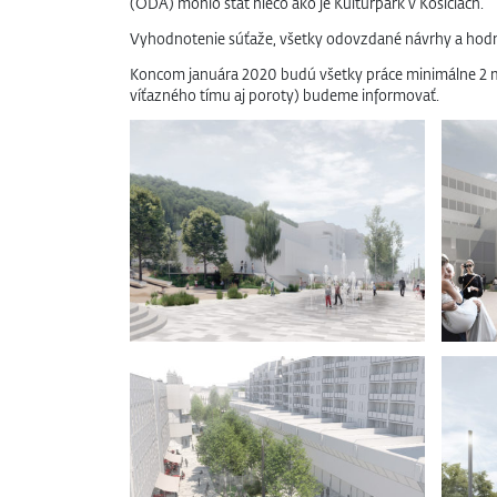
(ODA) mohlo stať niečo ako je Kulturpark v Košiciach.“
Vyhodnotenie súťaže, všetky odovzdané návrhy a hod
Koncom januára 2020 budú všetky práce minimálne 2 mesi
víťazného tímu aj poroty) budeme informovať.