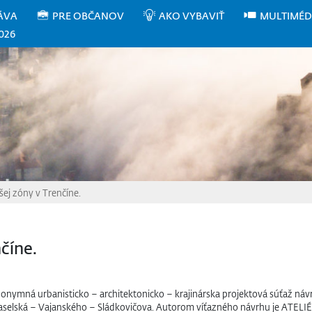
ÁVA
PRE OBČANOV
AKO VYBAVIŤ
MULTIMÉD
026
šej zóny v Trenčíne.
číne.
nymná urbanisticko – architektonicko – krajinárska projektová súťaž návrh
 Jaselská – Vajanského – Sládkovičova. Autorom víťazného návrhu je ATELI