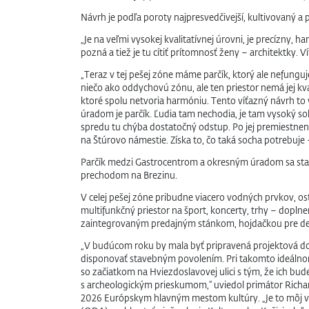
Návrh je podľa poroty najpresvedčivejší, kultivovaný a 
„Je na veľmi vysokej kvalitatívnej úrovni, je precízny,
pozná a tiež je tu cítiť prítomnosť ženy – architektky.
„Teraz v tej pešej zóne máme parčík, ktorý ale nefung
niečo ako oddychovú zónu, ale ten priestor nemá jej kv
ktoré spolu netvoria harmóniu. Tento víťazný návrh to 
úradom je parčík. Ľudia tam nechodia, je tam vysoký so
spredu tu chýba dostatočný odstup. Po jej premiestnení
na Štúrovo námestie. Získa to, čo taká socha potrebuje
Parčík medzi Gastrocentrom a okresným úradom sa stane
prechodom na Brezinu.
V celej pešej zóne pribudne viacero vodných prvkov, os
multifunkčný priestor na šport, koncerty, trhy – dopln
zaintegrovaným predajným stánkom, hojdačkou pre deti 
„V budúcom roku by mala byť pripravená projektová d
disponovať stavebným povolením. Pri takomto ideálnom
so začiatkom na Hviezdoslavovej ulici s tým, že ich bud
s archeologickým prieskumom,“ uviedol primátor Richard
2026 Európskym hlavným mestom kultúry. „Je to môj veľ