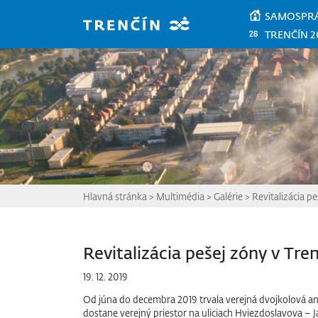
Prejsť na hlavný obsah
SAMOSPR
TRENČÍN 2
Hlavná stránka
>
Multimédia
>
Galérie
>
Revitalizácia pe
Revitalizácia pešej zóny v Tren
19. 12. 2019
Od júna do decembra 2019 trvala verejná dvojkolová ano
dostane verejný priestor na uliciach Hviezdoslavova –