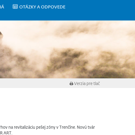
IÁ
OTÁZKY A ODPOVEDE
Verzia pre tlač
ov na revitalizáciu pešej zóny v Trenčíne. Novú tvár
ÉR ART.