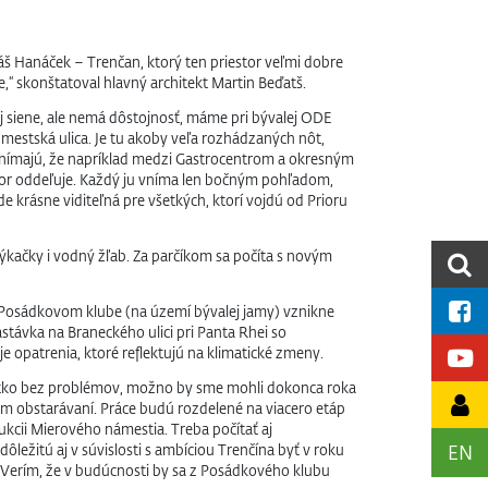
máš Hanáček – Trenčan, ktorý ten priestor veľmi dobre
,“ skonštatoval hlavný architekt Martin Beďatš.
j siene, ale nemá dôstojnosť, máme pri bývalej ODE
 mestská ulica. Je tu akoby veľa rozhádzaných nôt,
o vnímajú, že napríklad medzi Gastrocentrom a okresným
estor oddeľuje. Každý ju vníma len bočným pohľadom,
 krásne viditeľná pre všetkých, ktorí vojdú od Prioru
kačky i vodný žľab. Za parčíkom sa počíta s novým
ri Posádkovom klube (na území bývalej jamy) vznikne
stávka na Braneckého ulici pri Panta Rhei so
 opatrenia, ktoré reflektujú na klimatické zmeny.
etko bez problémov, možno by sme mohli dokonca roka
m obstarávaní. Práce budú rozdelené na viacero etáp
ukcii Mierového námestia. Treba počítať aj
EN
ležitú aj v súvislosti s ambíciou Trenčína byť v roku
. Verím, že v budúcnosti by sa z Posádkového klubu