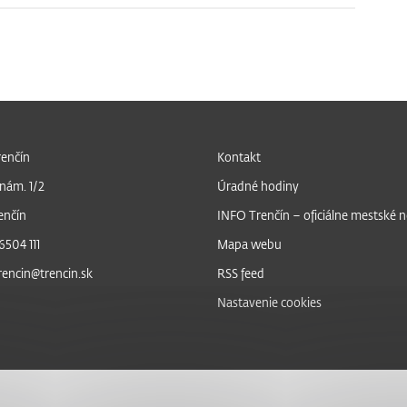
enčín
Kontakt
nám. 1/2
Úradné hodiny
enčín
INFO Trenčín – oficiálne mestské 
6504 111
Mapa webu
trencin@trencin.sk
RSS feed
Nastavenie cookies