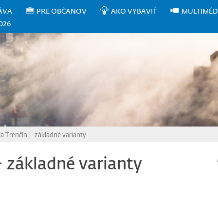
ÁVA
PRE OBČANOV
AKO VYBAVIŤ
MULTIMÉD
026
a Trenčín – základné varianty
 základné varianty