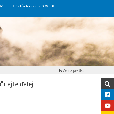
IÁ
OTÁZKY A ODPOVEDE
Verzia pre tlač
Čítajte ďalej