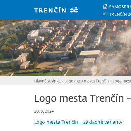
Prejsť na hlavný obsah
SAMOSPR
TRENČÍN 2
Hlavná stránka
>
Logo a erb mesta Trenčín
>
Logo mest
Logo mesta Trenčín –
20. 8. 2024
Logo mesta Trenčín - základné varianty