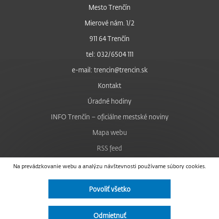
Mesto Trenčín
Mierové nám. 1/2
911 64 Trenčín
tel: 032/6504 111
e-mail: trencin@trencin.sk
Kontakt
Úradné hodiny
INFO Trenčín – oficiálne mestské noviny
Mapa webu
RSS feed
Nastavenie cookies
Na prevádzkovanie webu a analýzu návštevnosti používame súbory cookies.
Facebook
Povoliť všetko
YouTube
Instagram
Odmietnuť