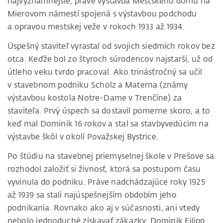
najvýznamnejšie, práve výstavba Mestského domu na
Mierovom námestí spojená s výstavbou podchodu
a opravou mestskej veže v rokoch 1933 až 1934.
Úspešný staviteľ vyrastal od svojich siedmich rokov bez
otca. Keďže bol zo štyroch súrodencov najstarší, už od
útleho veku tvrdo pracoval. Ako trinásťročný sa učil
v stavebnom podniku Scholz a Materna (známy
výstavbou kostola Notre-Dame v Trenčíne) za
staviteľa. Prvý úspech sa dostavil pomerne skoro, a to
keď mal Dominik 16 rokov a stal sa stavbyvedúcim na
výstavbe škôl v okolí Považskej Bystrice.
Po štúdiu na stavebnej priemyselnej škole v Prešove sa
rozhodol založiť si živnosť, ktorá sa postupom času
vyvinula do podniku. Práve nadchádzajúce roky 1925
až 1939 sa stali najúspešnejším obdobím jeho
podnikania. Rovnako ako aj v súčasnosti, ani vtedy
nebolo jednoduché získavať zákazky, Dominik Filipp