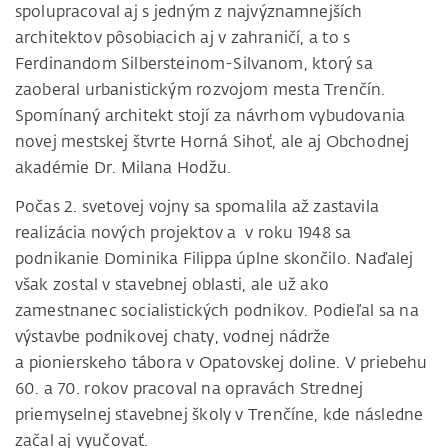
spolupracoval aj s jedným z najvýznamnejších
architektov pôsobiacich aj v zahraničí, a to s
Ferdinandom Silbersteinom-Silvanom, ktorý sa
zaoberal urbanistickým rozvojom mesta Trenčín.
Spomínaný architekt stojí za návrhom vybudovania
novej mestskej štvrte Horná Sihoť, ale aj Obchodnej
akadémie Dr. Milana Hodžu.
Počas 2. svetovej vojny sa spomalila až zastavila
realizácia nových projektov a v roku 1948 sa
podnikanie Dominika Filippa úplne skončilo. Naďalej
však zostal v stavebnej oblasti, ale už ako
zamestnanec socialistických podnikov. Podieľal sa na
výstavbe podnikovej chaty, vodnej nádrže
a pionierskeho tábora v Opatovskej doline. V priebehu
60. a 70. rokov pracoval na opravách Strednej
priemyselnej stavebnej školy v Trenčíne, kde následne
začal aj vyučovať.