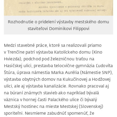
Rozhodnutie o pridelení výstavby mestského domu
staviteľovi Dominikovi Filippovi
Medzi stavebné práce, ktoré sa realizovali priamo
v Trenčíne patrí výstavba Katolíckeho domu (Kino
Hviezda), podchod pod železničnou traťou na
Hasičskej ulici, prestavba telocvične gymnázia Ľudovíta
Štúra, úprava námestia Marka Aurélia (Námestie SNP),
výstavba obytných domov na Kukučínovej a Hodžovej
ulici, ale aj výstavba kanalizácie. Rovnako pracoval aj
na búraní známych stavieb ako napríklad bývalá
väznica v hornej časti Palackého ulice či bývalý
Mestský hostinec na mieste Mestskej (Slovenskej)
sporiteľni. Nesmieme zabudnúť spomenúť, že