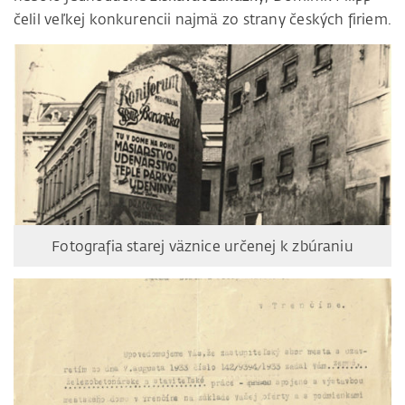
čelil veľkej konkurencii najmä zo strany českých firiem.
Fotografia starej väznice určenej k zbúraniu