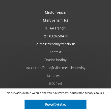
Mesto Trenčín
Mierové nám. 1/2
911 64 Trenčín
tel: 032/6504 111
e-mail: trencin@trencin.sk
Kontakt
Úradné hodiny
INFO Trenčín – oficiálne mestské noviny
Mapa webu
RSS feed
Nastavenie cookies
Na prevádzkovanie webu a analýzu návštevnosti používame súbory cookies.
Facebook
Povoliť všetko
YouTube