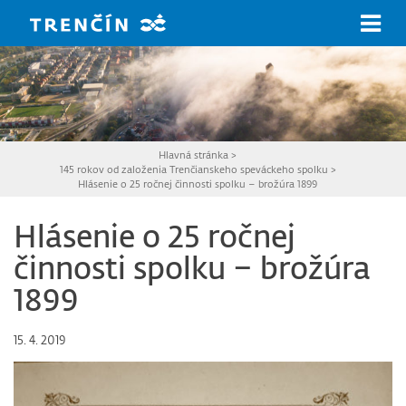
Prejsť na hlavný obsah
Hlavná stránka
>
145 rokov od založenia Trenčianskeho speváckeho spolku
>
Hlásenie o 25 ročnej činnosti spolku – brožúra 1899
Hlásenie o 25 ročnej
činnosti spolku – brožúra
1899
15. 4. 2019