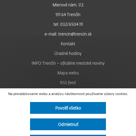
Mierové nám. 1/2
911 64 Trenčín
tel: 032/6504 111
e-mail: trencin@trencin.sk
Kontakt
Úradné hodiny
INFO Trenčín – oficiálne mestské noviny
Mapa webu
RSS feed
Nastavenie cookies
Na prevádzkovanie webu a analýzu návštevnosti používame súbory cookies.
Facebook
Povoliť všetko
YouTube
Instagram
Odmietnuť
Vyhlásenie o prístupnosti