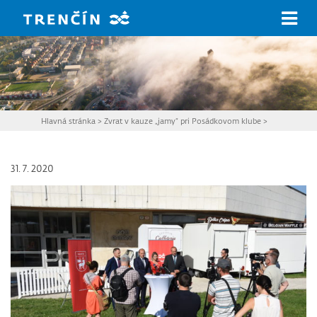
Prejsť na hlavný obsah
Hlavná stránka
>
Zvrat v kauze „jamy“ pri Posádkovom klube
>
31. 7. 2020