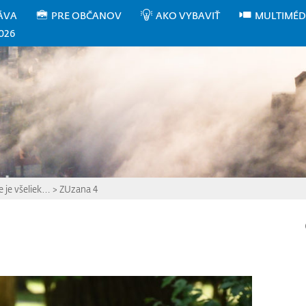
ÁVA
PRE OBČANOV
AKO VYBAVIŤ
MULTIMÉD
026
 je všeliek…
>
ZUzana 4