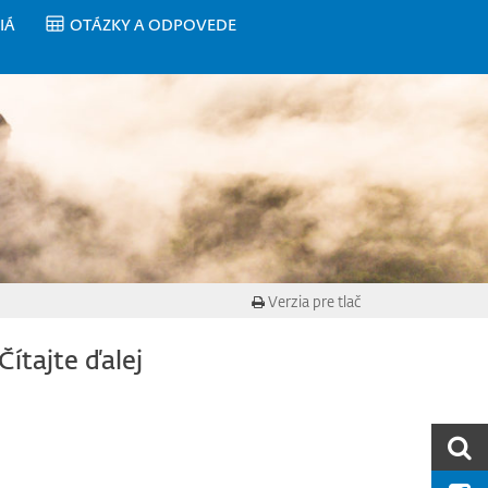
IÁ
OTÁZKY A ODPOVEDE
Verzia pre tlač
Čítajte ďalej