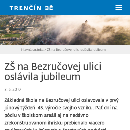
Prejsť na hlavný obsah
Hlavná stránka
>
ZŠ na Bezručovej ulici oslávila jubileum
ZŠ na Bezručovej ulici
oslávila jubileum
8. 6. 2010
Základná škola na Bezručovej ulici oslavovala v prvý
júnový týždeň 45. výročie svojho vzniku. Päť dní na
pódiu v školskom areáli aj na nedávno
zrekonštruovanom ihrisku prebiehalo viacero