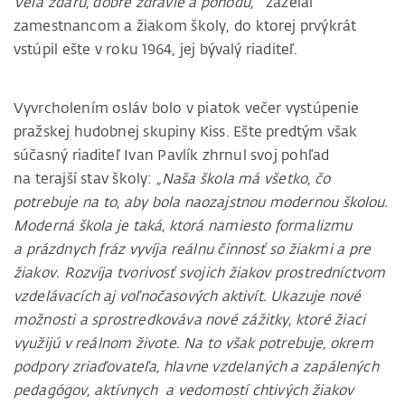
Veľa zdaru, dobré zdravie a pohodu,“
zaželal
zamestnancom a žiakom školy, do ktorej prvýkrát
vstúpil ešte v roku 1964, jej bývalý riaditeľ.
Vyvrcholením osláv bolo v piatok večer vystúpenie
pražskej hudobnej skupiny Kiss. Ešte predtým však
súčasný riaditeľ Ivan Pavlík zhrnul svoj pohľad
na terajší stav školy:
„Naša škola má všetko, čo
potrebuje na to, aby bola naozajstnou modernou školou.
Moderná škola je taká, ktorá namiesto formalizmu
a prázdnych fráz vyvíja reálnu činnosť so žiakmi a pre
žiakov. Rozvíja tvorivosť svojich žiakov prostredníctvom
vzdelávacích aj voľnočasových aktivít. Ukazuje nové
možnosti a sprostredkováva nové zážitky, ktoré žiaci
využijú v reálnom živote. Na to však potrebuje, okrem
podpory zriaďovateľa, hlavne vzdelaných a zapálených
pedagógov, aktívnych a vedomostí chtivých žiakov