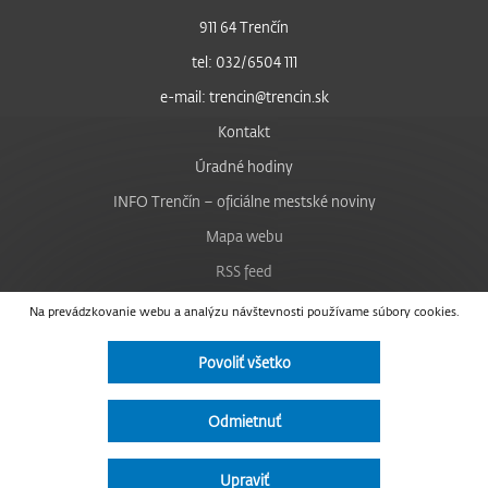
911 64 Trenčín
tel: 032/6504 111
e-mail: trencin@trencin.sk
Kontakt
Úradné hodiny
INFO Trenčín – oficiálne mestské noviny
Mapa webu
RSS feed
Nastavenie cookies
Na prevádzkovanie webu a analýzu návštevnosti používame súbory cookies.
Facebook
Povoliť všetko
YouTube
Instagram
Odmietnuť
Vyhlásenie o prístupnosti
Upraviť