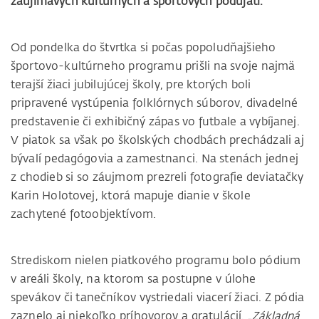
zaujímavých kultúrnych a športových podujatí.
Od pondelka do štvrtka si počas popoludňajšieho
športovo-kultúrneho programu prišli na svoje najmä
terajší žiaci jubilujúcej školy, pre ktorých boli
pripravené vystúpenia folklórnych súborov, divadelné
predstavenie či exhibičný zápas vo futbale a vybíjanej.
V piatok sa však po školských chodbách prechádzali aj
bývalí pedagógovia a zamestnanci. Na stenách jednej
z chodieb si so záujmom prezreli fotografie deviatačky
Karin Holotovej, ktorá mapuje dianie v škole
zachytené fotoobjektívom.
Strediskom nielen piatkového programu bolo pódium
v areáli školy, na ktorom sa postupne v úlohe
spevákov či tanečníkov vystriedali viacerí žiaci. Z pódia
zaznelo aj niekoľko príhovorov a gratulácií.
„Základná