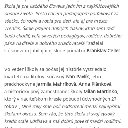
škola je pre každého človeka jedným z najkľúčovejších
období života. Preto chcem pedagógom poďakovať za
všetko, čo robili a robia pre deti, ale aj pre mesto
Trenčín. Škole prajem dobrých žiakov, ktorí sem radi
budú chodiť, veľa skvelých pedagógov, rodičov, dobrého
pána riaditeľa a dobrého zriaďovateľa,“
zaželal
s úsmevom jubilujúcej škole primátor
Branislav Celler
.
Vo vedení školy sa počas jej histórie vystriedalo
kvarteto riaditeľov: súčasný
Ivan Pavlík
, jeho
predchodkyne
Jarmila Mahríková
,
Anna Plánková
a historicky prvý zamestnanec školy
Milan Martinko
,
ktorý v riaditeľskom kresle pobudol úctyhodných 27
rokov. „
Dlhé roky sme boli hodnotení medzi najlepšími
školami okresu. Som rád, že táto škola si svoj vysoký
kredit stále udržiava a má dobrú povesť medzi rodičmi.