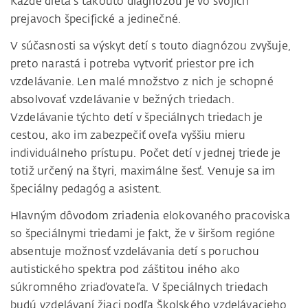
Každé dieťa s takouto diagnózou je vo svojich
prejavoch špecifické a jedinečné.
V súčasnosti sa výskyt detí s touto diagnózou zvyšuje,
preto narastá i potreba vytvoriť priestor pre ich
vzdelávanie. Len malé množstvo z nich je schopné
absolvovať vzdelávanie v bežných triedach.
Vzdelávanie týchto detí v špeciálnych triedach je
cestou, ako im zabezpečiť oveľa vyššiu mieru
individuálneho prístupu. Počet detí v jednej triede je
totiž určený na štyri, maximálne šesť. Venuje sa im
špeciálny pedagóg a asistent.
Hlavným dôvodom zriadenia elokovaného pracoviska
so špeciálnymi triedami je fakt, že v širšom regióne
absentuje možnosť vzdelávania detí s poruchou
autistického spektra pod záštitou iného ako
súkromného zriaďovateľa. V špeciálnych triedach
budú vzdelávaní žiaci podľa Školského vzdelávacieho