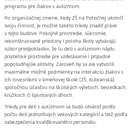
programu pre žiakov s autizmom.
Po organizačnej zmene, kedy ZŠ na Potočnej ukončí
svoju činnosť, je možné takéto triedy zriadiť práve
v tejto budove. Pokojné prostredie, súkromie,
rekonštruované priestory i poloha školy vytvárajú
súbor predpokladov, že tu deti s autizmom nájdu
priateľské prostredie pre vzdelávanie i prípadné
popoludňajšie aktivity. Zároveň by sa ale vytvorili
maximálne možné podmienky na interakciu žiakov s
ich rovesníkmi v kmeňovej škole (ZŠ, Kubranská)
spoločnou účasťou na školských výletoch, besiedkach,
krúžkoch či športových dňoch.
Triedy pre deti s autizmom sa budú otvárať podľa
počtu detí jednotlivých vekových kategórií a tiež podľa
zabezpečenia kvalifikovaného personálu.