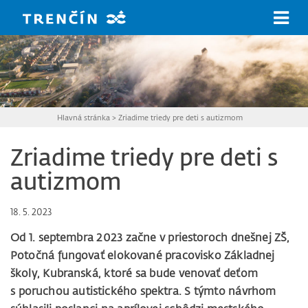
Prejsť na hlavný obsah
Hlavná stránka
>
Zriadime triedy pre deti s autizmom
Zriadime triedy pre deti s
autizmom
18. 5. 2023
Od 1. septembra 2023 začne v priestoroch dnešnej ZŠ,
Potočná fungovať elokované pracovisko Základnej
školy, Kubranská, ktoré sa bude venovať deťom
s poruchou autistického spektra. S týmto návrhom